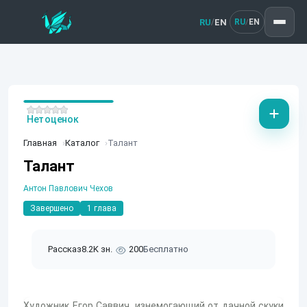
RU
EN
/
RU
EN
/
Нет оценок
Главная
Каталог
Талант
Талант
Антон Павлович Чехов
Завершено
1 глава
Рассказ
8.2K зн.
200
Бесплатно
Художник Егор Саввич, изнемогающий от дачной скуки