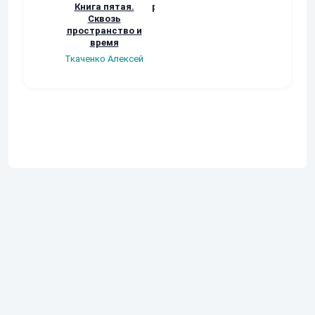
Книга пятая.
рубеже. Отыгрыш
Человек без им
Сквозь
Цинни (Елена
Сергей Бузини
пространство и
Яворская)
время
Ткаченко Алексей