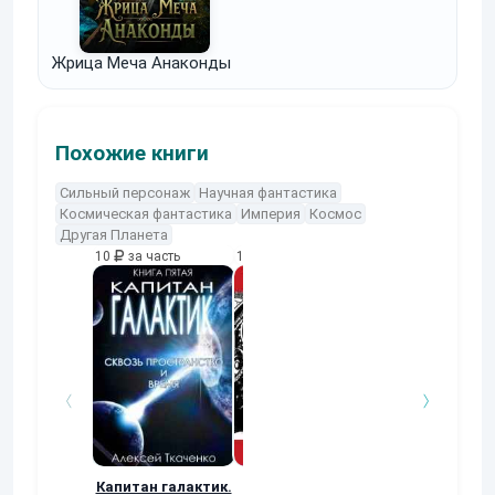
Жрица Меча Анаконды
Похожие книги
Сильный персонаж
Научная фантастика
Космическая фантастика
Империя
Космос
Другая Планета
10
за часть
10
за часть
10
за часть
Капитан галактик.
На орловском
Люди и флаги