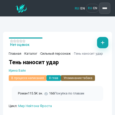
RU
EN
/
RU
EN
/
Нет оценок
Главная
Каталог
Сильный персонаж
Тень наносит удар
Тень наносит удар
Ирина Вайе
В процессе написания
8 глав
Упоминание табака
Роман
115.5K зн.
166
Покупка по главам
Цикл:
Мир Нейтона Фроста