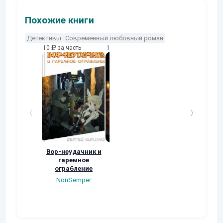
Похожие книги
Детективы
Современный любовный роман
10
за часть
10
за часть
10
за часть
Вор-неудачник и
Дело первое:
Могучий Трен
гаремное
Кьята
(Все 4 книги)
ограбление
Виталий Останин
Евгений Берге
NonSemper