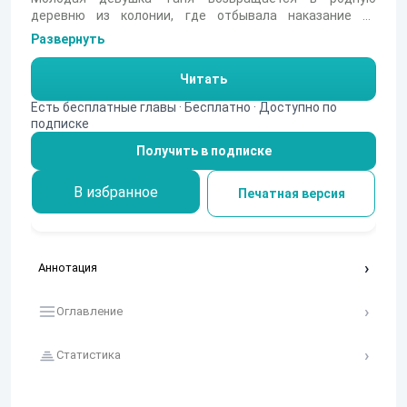
деревню из колонии, где отбывала наказание за
убийство. Её задача восстановиться в университете,
Развернуть
найти работу и – самое главное – доказать свою
невиновность. Но как это сделать, если улики против
Читать
неё, а прямых свидетелей события нет? Девушку
пытаются поддержать родственники, подруги и новый
Есть бесплатные главы · Бесплатно · Доступно по
обаятельный сосед Ваня.
подписке
Получить в подписке
В избранное
Печатная версия
Аннотация
Оглавление
Статистика