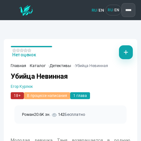
RU
EN
/
RU
EN
/
Нет оценок
Главная
Каталог
Детективы
Убийца Невинная
Убийца Невинная
Егор Курлюк
18+
В процессе написания
1 глава
Роман
20.6K зн.
142
Бесплатно
Молодая девушка Таня возвращается в родную