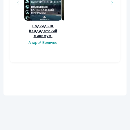
Подкидыш.
Мир Эртании
Космотрасса 
Кандидатский
Марса
Ли Сергей
минимум.
Игорь Кулако
Андрей Величко