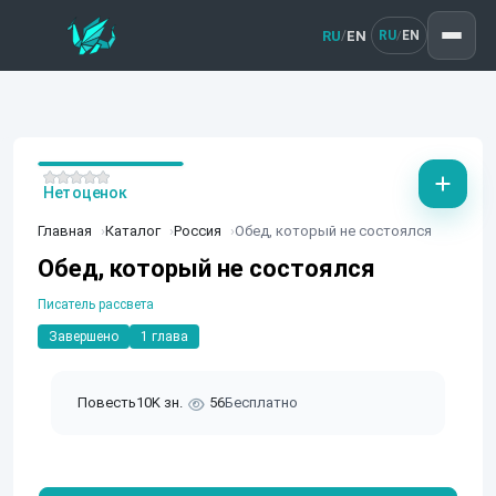
RU
EN
/
RU
EN
/
Нет оценок
Главная
Каталог
Россия
Обед, который не состоялся
Обед, который не состоялся
Писатель рассвета
Завершено
1 глава
Повесть
10K зн.
56
Бесплатно