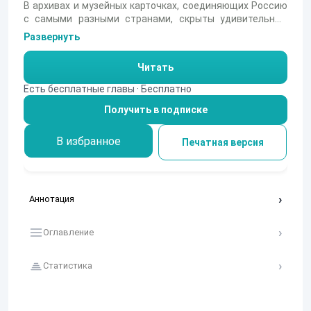
В архивах и музейных карточках, соединяющих Россию
с самыми разными странами, скрыты удивительные
истории. Одна из них — судьба кабинетного ученого из
Развернуть
Ленинграда, лингвиста Юрия Кнорозова, который
никогда не бывал в джунглях. Именно он осмелился
Читать
бросить вызов мировым авторитетам и взялся
разгадать письменность древней цивилизации майя,
Есть бесплатные главы · Бесплатно
которую считали «мертвой». Сможет ли молодой
Получить в подписке
исследователь доказать, что иероглифы — не просто
религиозные символы, а сложная система, и совершить
прорыв, который изменит историю?
В избранное
Печатная версия
Аннотация
Оглавление
Статистика