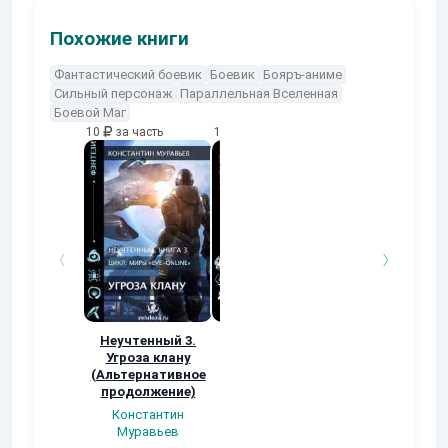
Похожие книги
Фантастический боевик
Боевик
Бояръ-аниме
Сильный персонаж
Параллельная Вселенная
Боевой Маг
10
за часть
10
за часть
10
за часть
Неучтенный 3.
По стопам
Заявка в
Угроза клану
Древних
Демиурги…
(Альтернативное
Арам Лазян
Александр
продолжение)
Федоренко
Константин
Муравьев