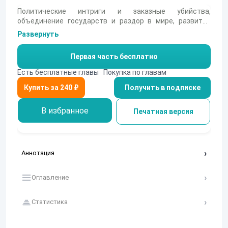
Политические интриги и заказные убийства,
объединение государств и раздор в мире, развитие
своего предприятия и финансовое давление на
Развернуть
конкурентов - Виктор никогда не думал, что ему
придется участвовать во всем этом лично. Боевой маг
Первая часть бесплатно
могущественного колдовского клана вчера и чародей
на вольных хлебах сегодня, он вынужден научиться
Есть бесплатные главы · Покупка по главам
выживать в одиночку, чтобы доказать, что достоин
Получить в подписке
входить в правящий род клана Строгановых.
В избранное
Печатная версия
Аннотация
Оглавление
Статистика