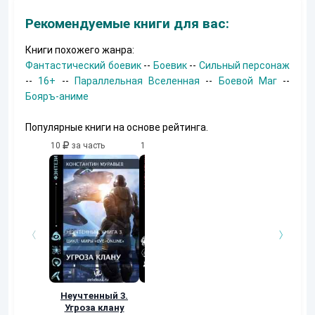
Рекомендуемые книги для вас:
Книги похожего жанра:
Фантастический боевик
--
Боевик
--
Сильный персонаж
--
16+
--
Параллельная Вселенная
--
Боевой Маг
--
Бояръ-аниме
Популярные книги на основе рейтинга.
10
за часть
10
за часть
10
за часть
Неучтенный 3.
По стопам
Заявка в
Угроза клану
Древних
Демиурги…