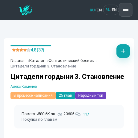
RU
EN
/
RU
EN
/
4.8 (37)
Главная
Каталог
Фантастический боевик
Цитадели гордыни 3. Становление
Цитадели гордыни 3. Становление
Алекс Каменев
В процессе написания
25 глав
Народный топ
Повесть
580.6K зн.
20605
117
Покупка по главам