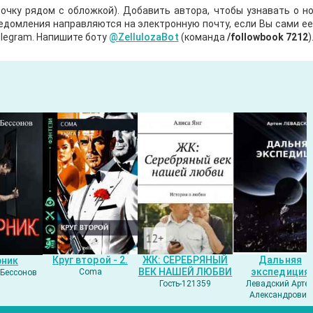
очку рядом с обложкой). Добавить автора, чтобы узнавать о но
ведомления направляются на электронную почту, если Вы сами е
legram. Напишите боту
@ZellulozaBot
(команда
/followbook 7212
)
Круг второй - 2.
ЖК: СЕРЕБРЯНЫЙ
Дальняя
рник
ВЕК НАШЕЙ ЛЮБВИ
экспедиция
Coma
Бессонов
Гость-121359
Левадский Арте
Александрович