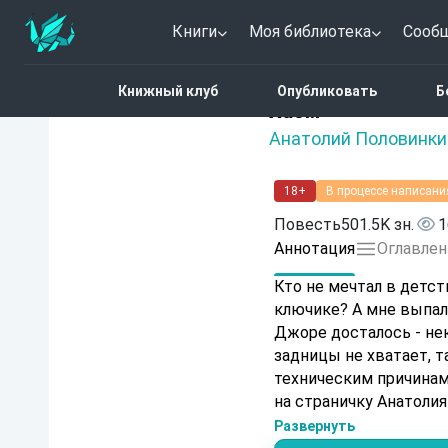
Книги
Моя библиотека
Сооб
Главная
Каталог
Поп
Книжный клуб
Опубликовать
Б
4.3 (4)
Хаом
Анатолий Половинки
18+
В процессе написани
Повесть
501.5K зн.
1
Аннотация
Оглавлен
Кто не мечтал в детст
ключике? А мне выпал
Джоре досталось - нек
задницы не хватает, та
техническим причинам
на страничку Анатолия
Развернуть