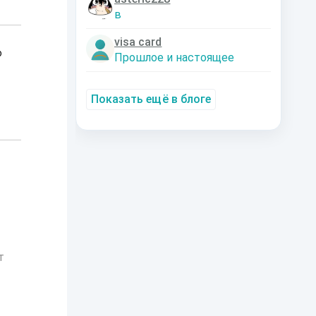
в
visa card
о
Прошлое и настоящее
Показать ещё в блоге
т