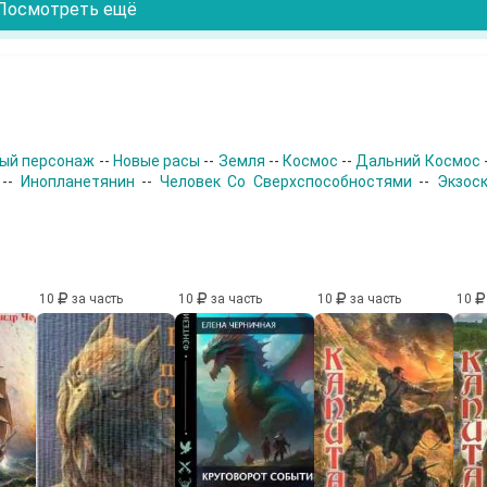
Посмотреть ещё
ый персонаж
--
Новые расы
--
Земля
--
Космос
--
Дальний Космос
--
Инопланетянин
--
Человек Со Сверхспособностями
--
Экзос
10
за часть
10
за часть
10
за часть
10