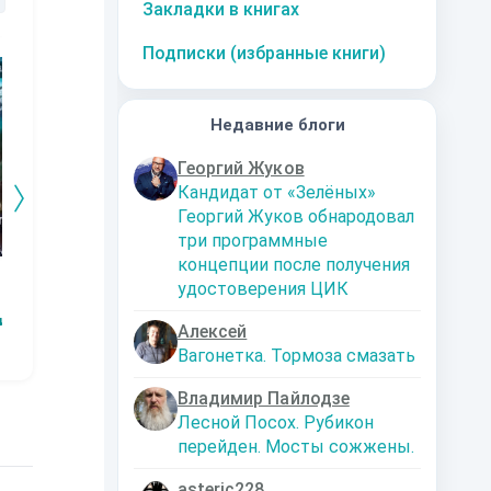
Закладки в книгах
10
за часть
10
за часть
10
за часть
1
Подписки (избранные книги)
Недавние блоги
Георгий Жуков
Кандидат от «Зелёных»
Георгий Жуков обнародовал
три программные
концепции после получения
КАТАЛОНСКАЯ
ВЕЧНЫЙ КАПИТАН
КНЯЗЬ
Г
удостоверения ЦИК
КОМПАНИЯ
ПУТИВЛЬСКИЙ
С
Александр
ичная
Александр
Чернобровкин
Александр
Алексей
Чернобровкин
Чернобровкин
Вагонетка. Тормоза смазать
Владимир Пайлодзе
Лесной Посох. Рубикон
перейден. Мосты сожжены.
asteric228