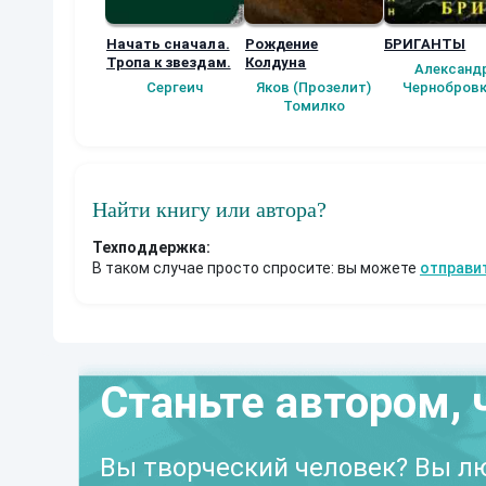
Начать сначала.
Рождение
БРИГАНТЫ
Тропа к звездам.
Колдуна
Александ
Сергеич
Яков (Прозелит)
Чернобровк
Томилко
Найти книгу или автора?
Техподдержка:
В таком случае просто спросите: вы можете
отправи
Станьте автором, 
Вы творческий человек? Вы лю