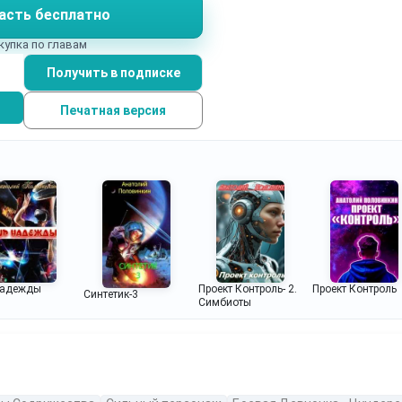
асть бесплатно
купка по главам
Получить в подписке
Печатная версия
надежды
Проект Контроль- 2.
Проект Контроль
Синтетик-3
Симбиоты