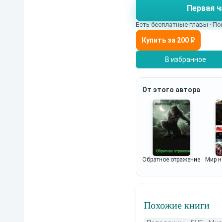
Первая ч
Есть бесплатные главы · По
В избранное
От этого автора
Обратное отражение
Мир 
Похожие книги