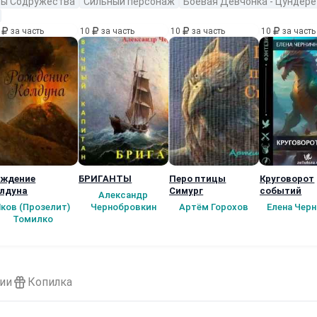
ры Содружества
Сильный персонаж
Боевая Девчонка - Цундере
0
за часть
10
за часть
10
за часть
10
за часть
ждение
БРИГАНТЫ
Перо птицы
Круговорот
лдуна
Симург
событий
Александр
Яков (Прозелит)
Чернобровкин
Артём Горохов
Елена Черн
Томилко
ии
Копилка