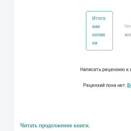
Итого
вая
Чт
копил
же
ка
Написать рецензию к
Рецензий пока нет.
В
Читать продолжение книги.