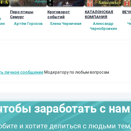
Перо птицы
Круговорот
КАТАЛОНСКАЯ
Симург
событий
КОМПАНИЯ
р
ин
Артём Горохов
Елена Черничная
Александр
Ч
Чернобровкин
ть личное сообщение
Модератору по любым вопросам.
чтобы заработать с на
бите и хотите делиться с людьми тем,