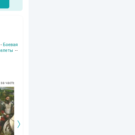
--
Боевая
келеты
--
за часть
10
за часть
10
за часть
10
за часть