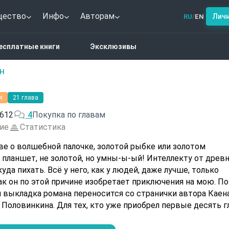
щество
Инфо
Авторам
Лич
RU
EN
/
аданцы
Хаом
есплатные книги
Эксклюзивы
н
я
21 глава
612
4
Покупка по главам
ие
Статистика
ве о волшебной палочке, золотой рыбке или золотом
 планшет, не золотой, но умны-ы-ый! Интеллекту от древ
уда пихать. Всё у него, как у людей, даже лучше, только
к он по этой причине изобретает приключения на мою. По
 выкладка романа переносится со странички автора Каен
 Половинкина. Для тех, кто уже приобрел первые десять г
книги на страничке Каена, просьба перейти по ссылке: book:6520