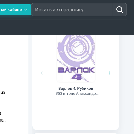
ный кабинет
Искать автора, книгу
Книги из топ-100
Чужие
Варлок 4. Рубикон
#78 в
них
#83 в топе Александр
Шапочкин
а
лав