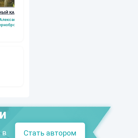
ВЕЧНЫЙ КАПИТАН
КНЯЗЬ
ГРАФ
БАРОН БЕРК
ПУТИВЛЬСКИЙ
САНТАРЕНСКИЙ
Александр
Александ
ернобровкин
Александр
Александр
Чернобровк
Чернобровкин
Чернобровкин
ми
 в
Стать автором