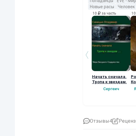
Попаданцы
EVE - Ми
Новые расы
Человек
10
за часть
1
Начать сначала.
Ро
Тропа к звездам.
Ко
Сергеич
Отзывы
4
Реценз