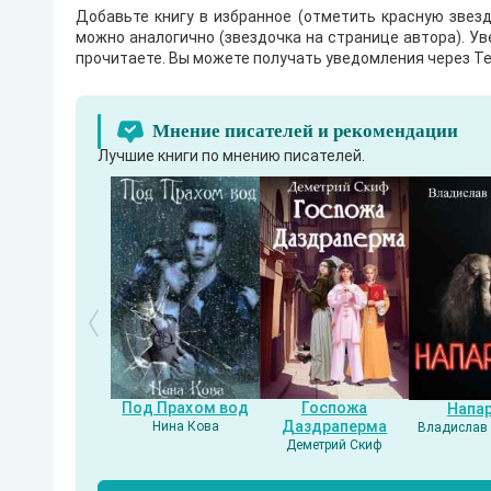
Добавьте книгу в избранное (отметить красную звезд
можно аналогично (звездочка на странице автора). У
прочитаете. Вы можете получать уведомления через Te
Мнение писателей и рекомендации
Лучшие книги по мнению писателей.
Под Прахом вод
Госпожа
Напа
Даздраперма
Нина Кова
Владислав 
Деметрий Скиф