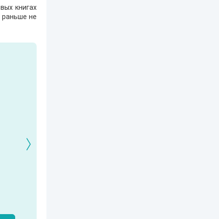
вых книгах
е раньше не
.
Кто я? Или как
1. Ксенолог с
2120: В гостях у
найти себя в
пересадочной
внуков
современном мире
станции
Александр Никатор
nastyaaaacha
Аксюта Янсен
м