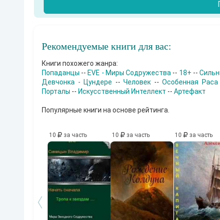
Рекомендуемые книги для вас:
Книги похожего жанра:
Попаданцы
--
EVE - Миры Содружества
--
18+
--
Сильн
Девчонка - Цундере
--
Человек
--
Особенная Раса
Порталы
--
Искусственный Интеллект
--
Артефакт
Популярные книги на основе рейтинга.
10
за часть
10
за часть
10
за часть