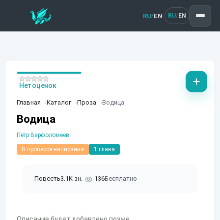
RU
EN
/
RU
EN
/
Нет оценок
Главная
Каталог
Проза
Водица
Водица
Пётр Варфоломеев
В процессе написания
1 глава
Повесть
3.1K зн.
136
Бесплатно
Описание будет добавлено позже.