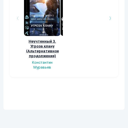
Неучтенный 3.
По стопам
Заявка в
Угроза клану
Древних
Демиурги…
(Альтернативное
Арам Лазян
Александр
продолжение)
Федоренко
Константин
Муравьев