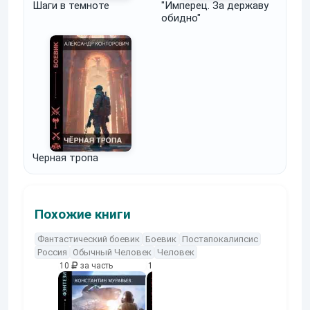
Шаги в темноте
"Имперец. За державу
обидно"
Черная тропа
Похожие книги
Фантастический боевик
Боевик
Постапокалипсис
Россия
Обычный Человек
Человек
10
за часть
10
за часть
10
за часть