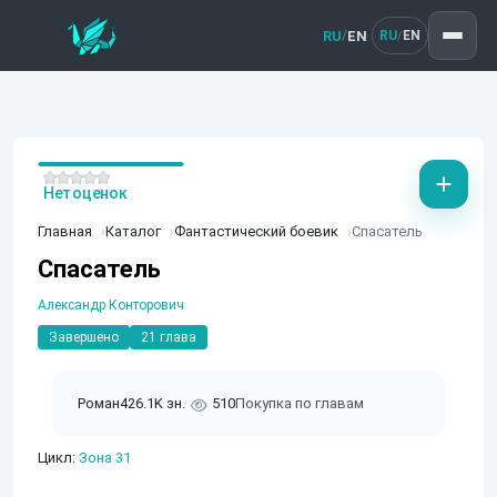
RU
EN
/
RU
EN
/
Нет оценок
Главная
Каталог
Фантастический боевик
Спасатель
Спасатель
Александр Конторович
Завершено
21 глава
Роман
426.1K зн.
510
Покупка по главам
Цикл:
Зона 31