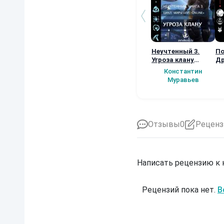
Неучтенный 3.
По
Угроза клану
Др
(Альтернативное
Константин
продолжение)
Муравьев
Отзывы
0
Реценз
Написать рецензию к
Рецензий пока нет.
В