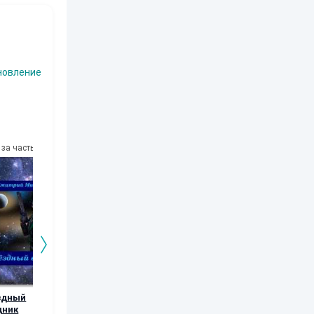
новление
за часть
10
за часть
10
за часть
10
за часть
здный
Клетка без выхода
Ржавый Клык
Игрушка бого
дник
книга вторая
Роман Глушков
Роман Глушков