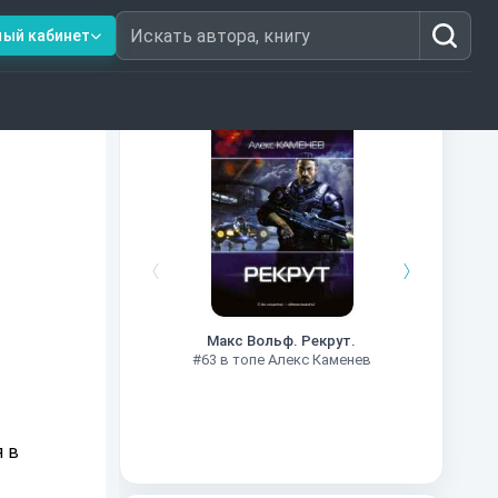
ный кабинет
Искать автора, книгу
Книги из топ-100
#7
Макс Вольф. Рекрут.
#63 в топе Алекс Каменев
я в