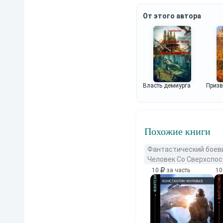
От этого автора
Власть демиурга
Призв
Похожие книги
Фантастический боев
Человек Со Сверхспо
10
за часть
1