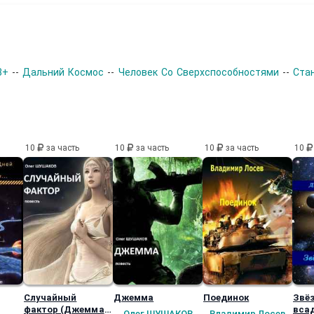
8+
--
Дальний Космос
--
Человек Со Сверхспособностями
--
Ста
10
за часть
10
за часть
10
за часть
10
Случайный
Джемма
Поединок
Звё
фактор (Джемма -
вса
Олег ШУШАКОВ
Владимир Лосев