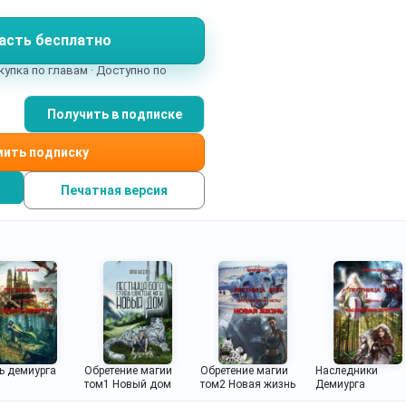
избежную гибель, и обретший способности, сравнимые с
асть бесплатно
ься в душе человеком? Об этом третья, заключительная
 цикла "Лестница бога", завершающая трилогию «Начало
купка по главам · Доступно по
040580-1-5
Получить в подписке
ить подписку
Печатная версия
ь демиурга
Обретение магии
Обретение магии
Наследники
том1 Новый дом
том2 Новая жизнь
Демиурга