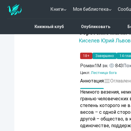
Книги
Моя библиотека
Сооб
Главная
Каталог
Фант
Книжный клуб
Опубликовать
Б
5 (4)
Обретение магии 
Киселев Юрий Львов
18+
Завершено
14 гла
Роман
1M зн.
843
Пок
Цикл:
Лестница бога
Аннотация
Оглавлен
Немного везения, немн
гранью человеческих 
степень которого не в
весов – с одной сторо
другой – общество, в
одиночестве, поддер