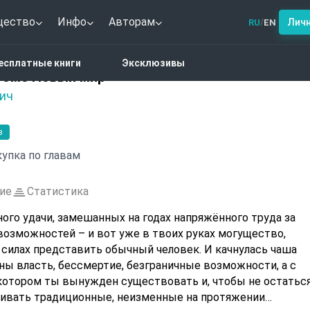
щество
Инфо
Авторам
Лич
RU
EN
/
астический боевик
Обретение магии том3 Новый мир
есплатные книги
Эксклюзивы
том3 Новый мир
ич
в
упка по главам
ие
Статистика
ого удачи, замешанных на годах напряжённого труда за
возможностей – и вот уже в твоих руках могущество,
 силах представить обычный человек. И качнулась чаша
ны власть, бессмертие, безграничные возможности, а с
 котором ты вынужден существовать и, чтобы не остатьс
живать традиционные, неизменные на протяжении