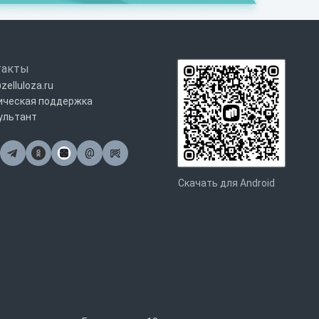
такты
zelluloza.ru
ическая поддержка
ультант
@
Почта
Скачать для Android