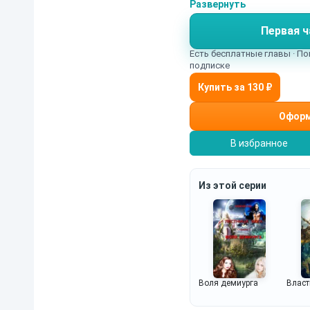
тысячелетий человеческие отношения. Способен ли землянин, выживший там, где
Развернуть
все пророчили ему не
Первая ч
божественными, остат
книга первой ступени
Есть бесплатные главы · По
подписке
пути». ISBN: 978-5-6
Оформ
В избранное
Из этой серии
Воля демиурга
Власт