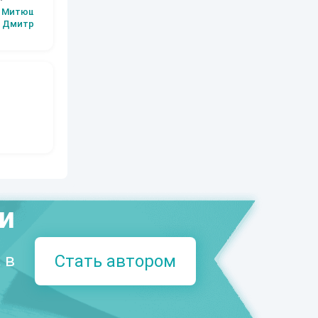
Митюшин
Владимир Л
Дмитрий
(Атилла)
ми
 в
Стать автором