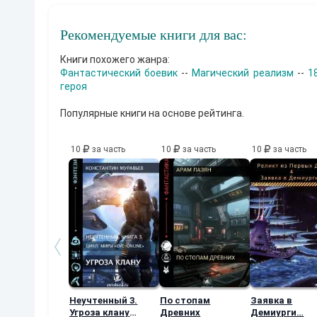
Рекомендуемые книги для вас:
Книги похожего жанра:
Фантастический боевик
--
Магический реализм
--
1
героя
Популярные книги на основе рейтинга.
10
за часть
10
за часть
10
за часть
Неучтенный 3.
По стопам
Заявка в
Угроза клану
Древних
Демиурги…