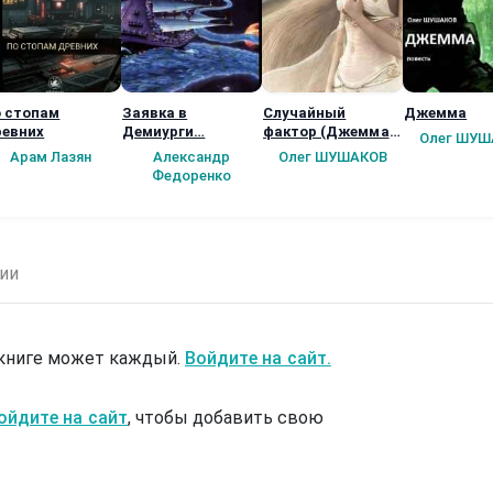
 стопам
Заявка в
Случайный
Джемма
евних
Демиурги…
фактор (Джемма -
Олег ШУШ
2)
Арам Лазян
Александр
Олег ШУШАКОВ
Федоренко
ии
 книге может каждый.
Войдите на сайт.
ойдите на сайт
, чтобы добавить свою