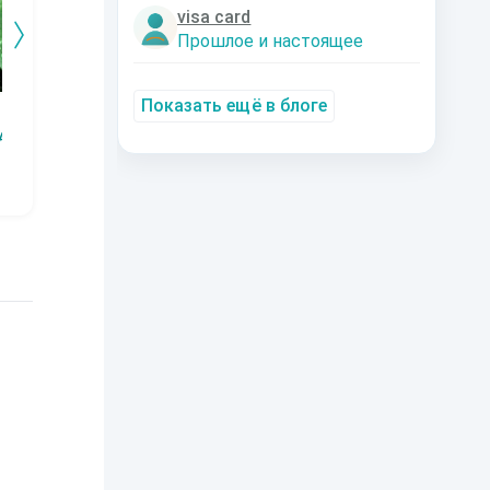
visa card
Прошлое и настоящее
Показать ещё в блоге
Поединок
Звёздный
Клетка без выхода
Рж
всадник
АКОВ
Владимир Лосев
Роман Глушков
(Атилла)
Митюшин
Дмитрий