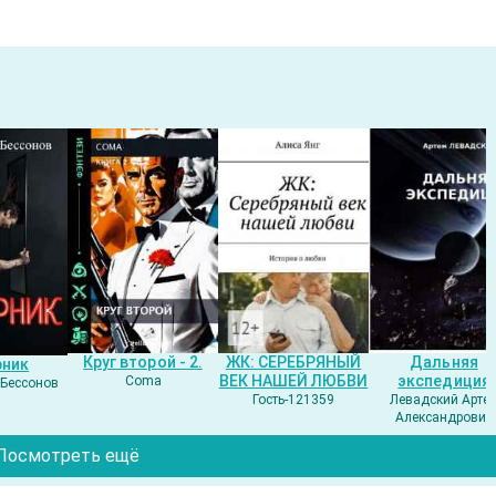
Круг второй - 2.
ЖК: СЕРЕБРЯНЫЙ
Дальняя
рник
ВЕК НАШЕЙ ЛЮБВИ
экспедиция
Coma
Бессонов
Гость-121359
Левадский Арте
Александрович
Посмотреть ещё