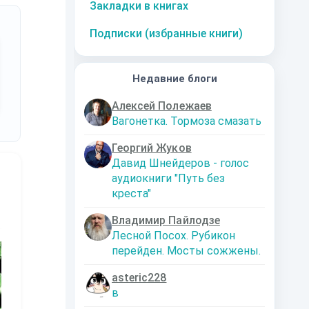
Закладки в книгах
Подписки (избранные книги)
Недавние блоги
Алексей Полежаев
Вагонетка. Тормоза смазать
Георгий Жуков
Давид Шнейдеров - голос
аудиокниги "Путь без
креста"
Владимир Пайлодзе
Лесной Посох. Рубикон
10
за часть
10
за часть
10
за часть
1
перейден. Мосты сожжены.
asteric228
в