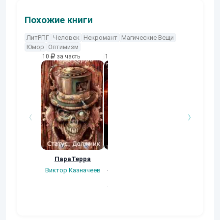
Похожие книги
ЛитРПГ
Человек
Некромант
Магические Вещи
Юмор
Оптимизм
10
за часть
10
за часть
10
за часть
ПараТерра
Хроники
Тестер. Ожере
"Илькоры". Книга
миров
Виктор Казначеев
вторая: Земли
Владислав Бро
кровавого лорда
Тайниковский