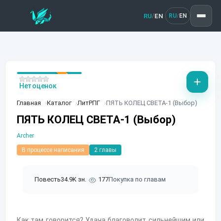
RU
EN
/
RU
EN
/
Нет оценок
Главная
Каталог
ЛитРПГ
ПЯТЬ КОЛЕЦ СВЕТА-1 (Выбор)
ПЯТЬ КОЛЕЦ СВЕТА-1 (Выбор)
Archer
В процессе написания
2 главы
Повесть
34.9K зн.
177
Покупка по главам
Как там говорится? Удача благоволит сильнейшим или