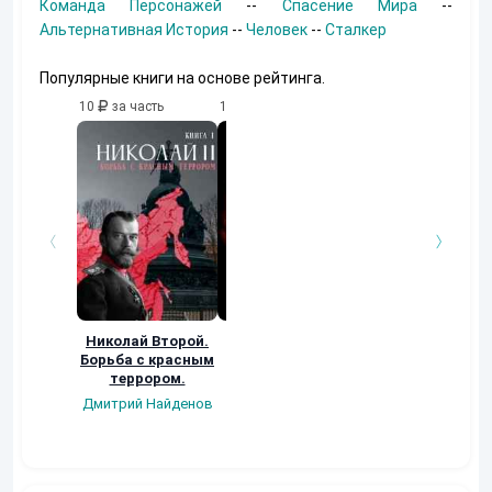
Команда Персонажей
--
Спасение Мира
--
Альтернативная История
--
Человек
--
Сталкер
Популярные книги на основе рейтинга.
10
за часть
10
за часть
10
за часть
Николай Второй.
Судьба Акроса:
2020: ПУТЬ В
Борьба с красным
Хозяева
НИКУДА
террором.
марионеток (2
Владимир Лукашу
книга)
Дмитрий Найденов
Дмитрий Недугов