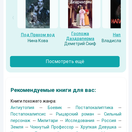
Госпожа
Под Прахом вод
Напарни
Даздраперма
Нина Кова
Владислав Бес
Деметрий Скиф
Посмотреть ещё
Рекомендуемые книги для вас:
Книги похожего жанра:
Антиутопия
--
Боевик
--
Постапокалиптика
--
Постапокалипсис
--
Рыцарский роман
--
Сильный
персонаж
--
Милитари
--
Исследования
--
Россия
--
Земля
--
Чокнутый Профессор
--
Хрупкая Девушка
--