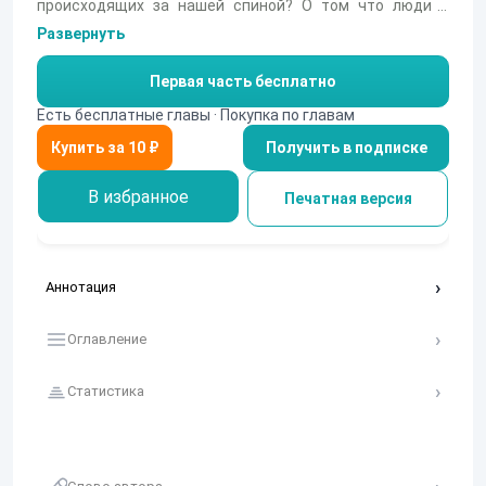
происходящих за нашей спиной? О том что люди в
нашем мире перестали бороться за свою жизнь? - Они
Развернуть
стали потребителями! Люди стали жертвами
политических войн! Наступил апокалипсис, но не все
Первая часть бесплатно
так просто. Геноцид людей был запланирован
специально. Кому же это было нужно? Гром со своими
Есть бесплатные главы · Покупка по главам
спутниками будет искать отгадки. Если же конечно им
Получить в подписке
удастся выжить!
В избранное
Печатная версия
Аннотация
Оглавление
Статистика