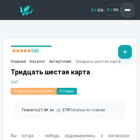
RU
EN
/
RU
EN
/
5 (6)
Главная
Каталог
Антиутопия
Тридцать шестая карта
Тридцать шестая карта
СНП
В процессе написания
2 главы
Повесть
21.6K зн.
279
Покупка по главам
Вы когда - нибудь задумывались о заговорах