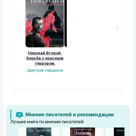
Николай Второй.
Судьба Акроса:
2020: ПУТЬ В
Борьба с красным
Хозяева
НИКУДА
террором.
марионеток (2
Владимир Лука
книга)
Дмитрий Найденов
Дмитрий Недугов
Мнение писателей и рекомендации
Лучшие книги по мнению писателей.