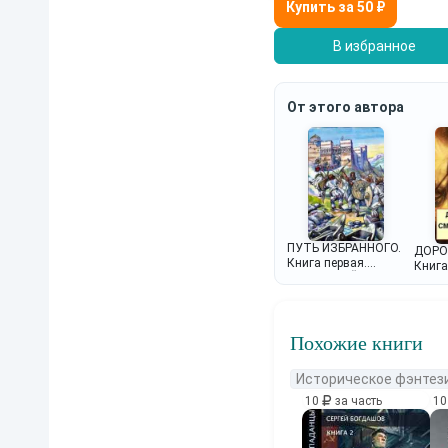
В избранное
От этого автора
ПУТЬ ИЗБРАННОГО.
ДОРОГ
Книга первая.
Книга
ИЗБРАННЫЙ
СМУ
ВРЕМ
Похожие книги
Историческое фэнтез
10
за часть
1