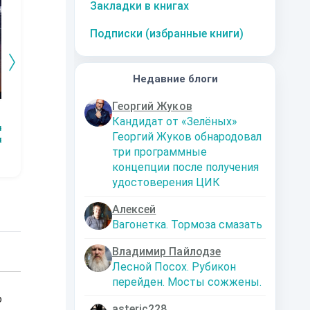
Закладки в книгах
Подписки (избранные книги)
Недавние блоги
Георгий Жуков
Самшитовый
Каледонский
ВРЕМЯ ПЕРЕМЕН 4
Де
Кандидат от «Зелёных»
посох
безумец
бо
на
Александр
Георгий Жуков обнародовал
ва
Александр
Николай
Кириллов
три программные
Андреев
Костыркин
концепции после получения
удостоверения ЦИК
Алексей
Вагонетка. Тормоза смазать
Владимир Пайлодзе
Лесной Посох. Рубикон
перейден. Мосты сожжены.
о
asteric228