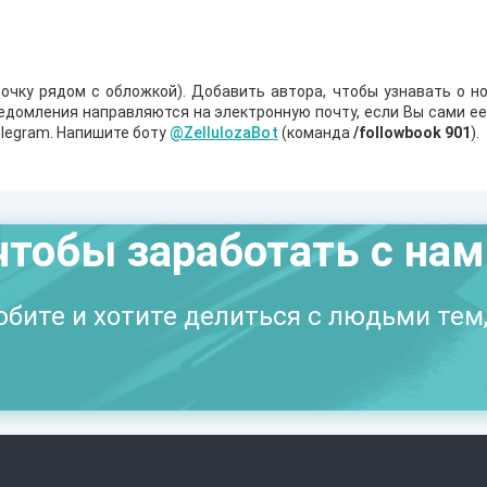
очку рядом с обложкой). Добавить автора, чтобы узнавать о но
ведомления направляются на электронную почту, если Вы сами е
legram. Напишите боту
@ZellulozaBot
(команда
/followbook 901
).
чтобы заработать с на
бите и хотите делиться с людьми тем,