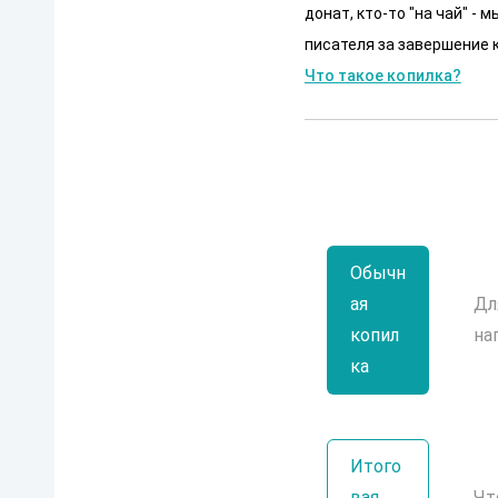
донат, кто-то "на чай" -
писателя за завершение к
Что такое копилка?
Обычн
ая
Дл
копил
на
ка
Итого
вая
Чт