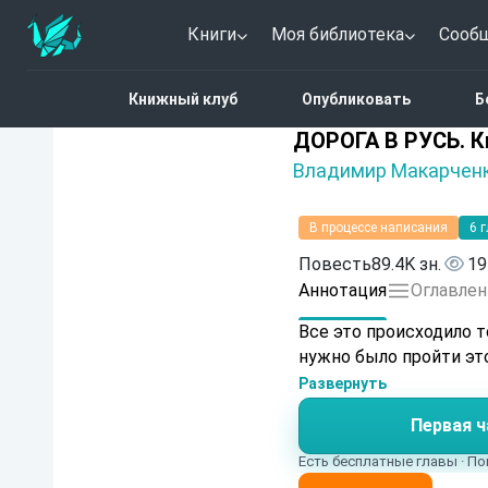
Книги
Моя библиотека
Сооб
Главная
Каталог
Исто
Книжный клуб
Опубликовать
Б
Нет оценок
ДОРОГА В РУСЬ. Книга
ДОРОГА В РУСЬ. К
Владимир Макарчен
В процессе написания
6 
Повесть
89.4K зн.
19
Аннотация
Оглавлен
Все это происходило т
нужно было пройти это
Развернуть
Первая ч
Есть бесплатные главы · По