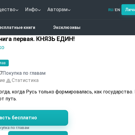
щество
Инфо
Авторам
Лич
RU
EN
/
рическое фэнтези
есплатные книги
Эксклюзивы
 первая. КНЯЗЬ ЕДИН!
нига первая. КНЯЗЬ ЕДИН!
ко
глав
7
Покупка по главам
ие
Статистика
огда, когда Русь только формировалась, как государство.
т путь.
асть бесплатно
купка по главам