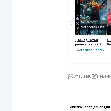
Двенадцатая
Ни
реинкарнация 2
Бо
Свердловск 1977.
те
Богдашов Сергей
Отзывы
0
Реценз
Копилка - сбор денег для