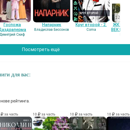
Госпожа
Напарник
Круг второй - 2.
ЖК: СЕ
Даздраперма
ВЕК НАШ
Владислав Бессонов
Coma
Деметрий Скиф
Гость
Посмотреть ещё
иги для вас:
снове рейтинга.
0
за часть
10
за часть
10
за часть
10
за часть