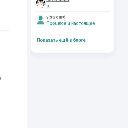
в
visa card
Прошлое и настоящее
Показать ещё в блоге
т