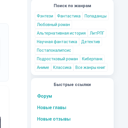
Поиск по жанрам
Фэнтези
Фантастика
Попаданцы
Любовный роман
Альтернативная история
ЛитРПГ
Научная фантастика
Детектив
Постапокалипсис
Подростковый роман
Киберпанк
Аниме
Классика
Все жанры книг
Быстрые ссылки
Форум
Новые главы
10
за часть
10
за часть
10
за часть
1
Новые отзывы