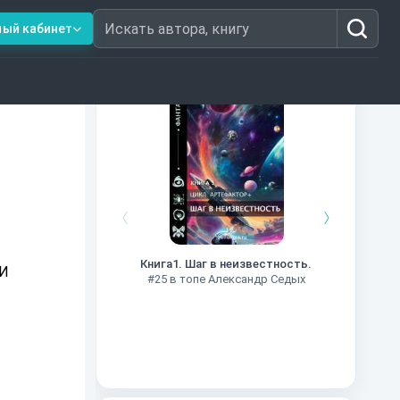
ный кабинет
Искать автора, книгу
Книги из топ-100
Далёкие
Импе
Книга1. Шаг в неизвестность.
#27 в 
 И
#25 в топе Александр Седых