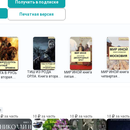
Получить в подписке
Печатная версия
ТИШ ИЗ РОДА
МИР ИНОЙ книга
МИР ИНОЙ книга
А В РУСЬ.
ОРЛА. Книга вторая.
четвертая
пятая
 вторая.
ТРУДНАЯ ДОРОГА.
МОСКОВИЯ
ДВОЮРОДНЫЙ
ТНЫЕ
БРАТ
ЕНА.
и
0
за часть
10
за часть
10
за часть
10
за часть