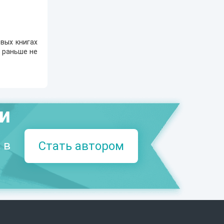
вых книгах
е раньше не
ми
 в
Стать автором