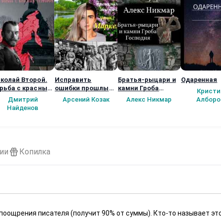
колай Второй.
Исправить
Братья-рыцари и
Одаренная
рьба с красным
ошибки прошлых
камни Гроба
Кристи
ррором.
жизней. Часть 1:
Господня
Дмитрий
Арсений Козак
Алекс Никмар
Алборо
Маркел
Найденов
ии
Копилка
 поощрения писателя (получит 90% от суммы). Кто-то называет эт