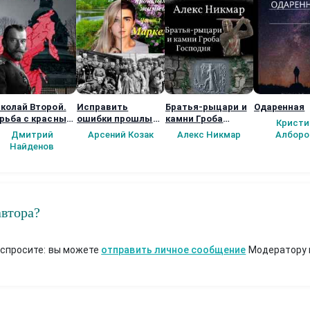
колай Второй.
Исправить
Братья-рыцари и
Одаренная
рьба с красным
ошибки прошлых
камни Гроба
Кристи
ррором.
жизней. Часть 1:
Господня
Дмитрий
Арсений Козак
Алекс Никмар
Алборо
Маркел
Найденов
автора?
 спросите: вы можете
отправить личное сообщение
Модератору 