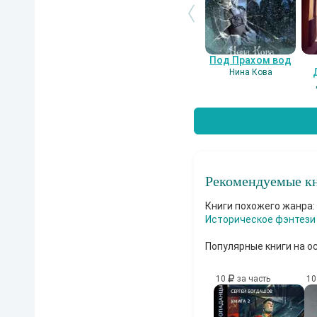
Под Прахом вод
Нина Кова
Рекомендуемые кн
Книги похожего жанра:
Историческое фэнтези
Популярные книги на о
10
за часть
1