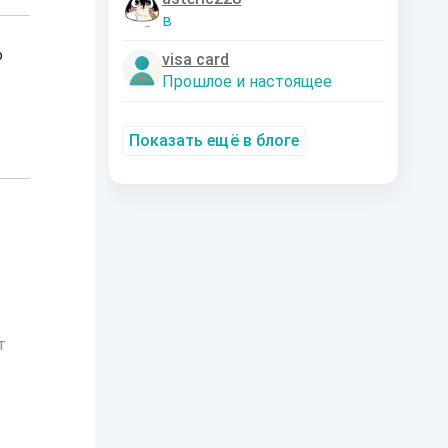
в
о
visa card
Прошлое и настоящее
Показать ещё в блоге
т