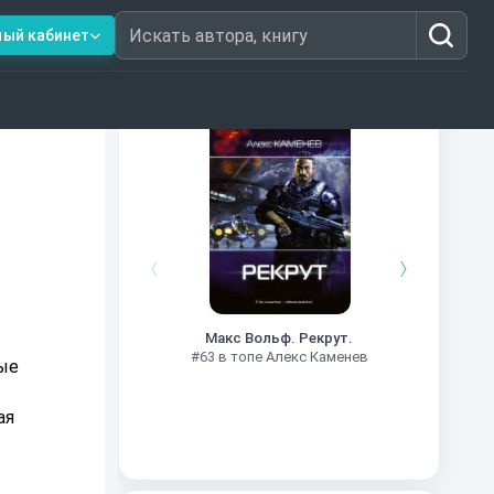
ный кабинет
Искать автора, книгу
Книги из топ-100
#7
Макс Вольф. Рекрут.
#63 в топе Алекс Каменев
ые
й