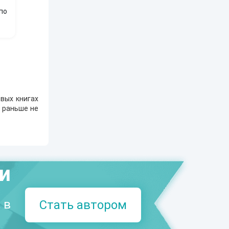
по
вых книгах
е раньше не
.
ми
 в
Стать автором