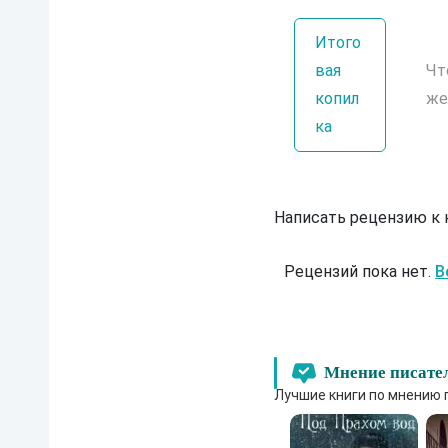
Итого
вая
Чт
копил
же
ка
Написать рецензию к
Рецензий пока нет.
В
Мнение писате
Лучшие книги по мнению 