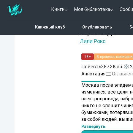
Книги
Моя библиотека
Сооб
Главная
Каталог
Трил
Книжный клуб
Опубликовать
Б
Нет оценок
Коронавирус
Лили Рокс
18+
В процессе написани
Повесть
387.3K зн.
2
Аннотация
Оглавлен
Москва после эпидеми
изменился, все цели, наде
электропровода, забр
никто не спешит чини
бумажками, потерявшими смысл в этом
за собой людей, выжи
Человечество умирает.
Развернуть
крови есть антитела 