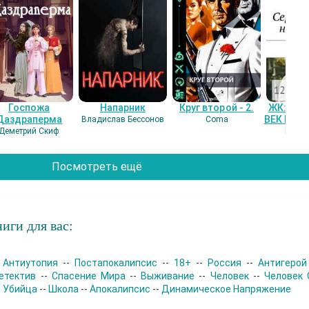
Госпожа
Напарник
Круг второй - 2.
ЖК: СЕ
Даздраперма
ВЕК НАШ
Владислав Бессонов
Coma
Деметрий Скиф
Гость
Посмотреть ещё
иги для вас:
-
Антиутопия
--
Постапокалипсис
--
18+
--
Россия
--
Антигерой
етектив
--
Спасение Мира
--
Выживание
--
Человек
--
Человек 
-
Убийца
--
Школа
--
Апокалипсис
--
Динамическое Напряжение