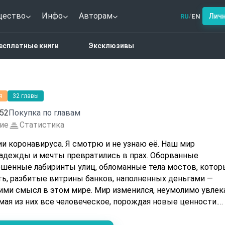
щество
Инфо
Авторам
Лич
RU
EN
/
лер
Коронавирус
есплатные книги
Эксклюзивы
я
32 главы
52
Покупка по главам
ие
Статистика
и коронавируса. Я смотрю и не узнаю её. Наш мир
жды и мечты превратились в прах. Оборванные
ошенные лабиринты улиц, обломанные тела мостов, котор
ть, разбитые витрины банков, наполненных деньгами —
 мире. Мир изменился, неумолимо увлекая
мая из них все человеческое, порождая новые ценности.
 Антивирус до сих пор не найден, но есть надежда! В мое
и я пробираюсь сквозь ад, чтобы попасть в единственный