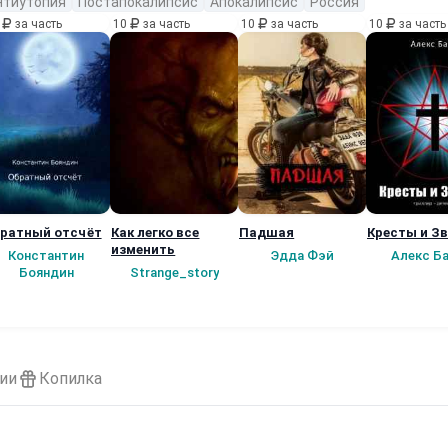
нтиутопия
Постапокалипсис
Апокалипсис
Россия
0
за часть
10
за часть
10
за часть
10
за часть
ратный отсчёт
Как легко все
Падшая
Кресты и З
изменить
Константин
Эдда Фэй
Алекс Б
Бояндин
Strange_story
ии
Копилка