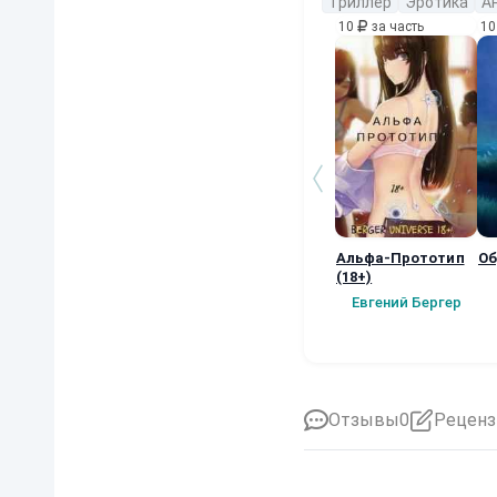
Триллер
Эротика
А
10
за часть
1
Альфа-Прототип
Об
(18+)
Евгений Бергер
Отзывы
0
Реценз