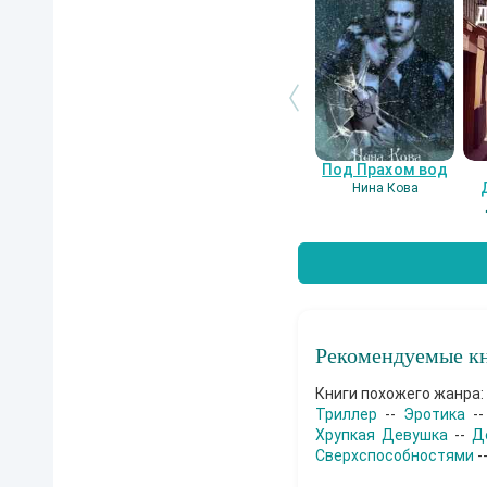
Под Прахом вод
Нина Кова
Рекомендуемые кн
Книги похожего жанра:
Триллер
--
Эротика
-
Хрупкая Девушка
--
Д
Сверхспособностями
-