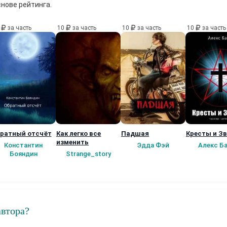
снове рейтинга.
0
за часть
10
за часть
10
за часть
10
за часть
ратный отсчёт
Как легко все
Падшая
Кресты и З
изменить
Константин
Эдда Фэй
Алекс Б
Бояндин
Strange_story
автора?