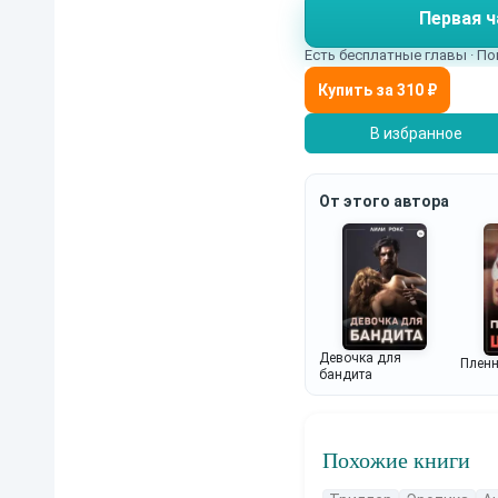
Первая ч
оставшийся исследова
Я хочу спасти тех, кто
Есть бесплатные главы · По
В избранное
От этого автора
Девочка для
Пленн
бандита
Похожие книги