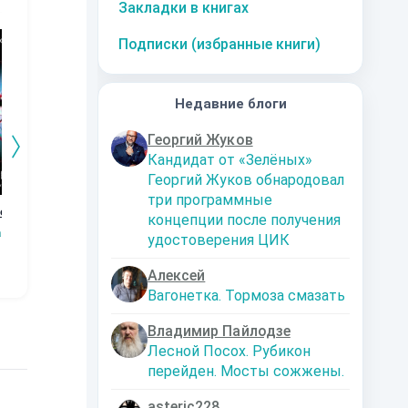
Закладки в книгах
10
за часть
10
за часть
10
за часть
1
Подписки (избранные книги)
Недавние блоги
Георгий Жуков
Кандидат от «Зелёных»
Георгий Жуков обнародовал
три программные
везды
Мир Карика 3.
Удалено
Профессорская
Ст
концепции после получения
Доспехи бога
дача
афф
Ловец Слов
удостоверения ЦИК
Антон Емельянов,
Михаил Позняк
Сергей Савинов
Алексей
Вагонетка. Тормоза смазать
Владимир Пайлодзе
Лесной Посох. Рубикон
перейден. Мосты сожжены.
asteric228