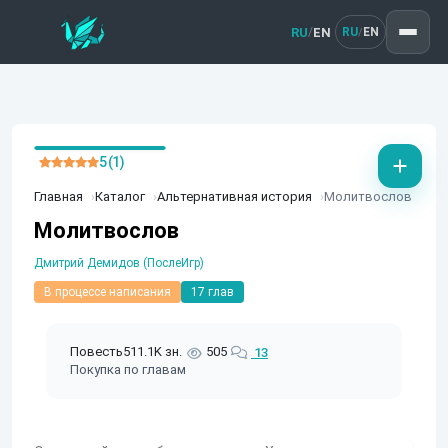
RU
EN
/
RU
EN
/
5 (1)
Главная
Каталог
Альтернативная история
Молитвослов
Молитвослов
Дмитрий Демидов (ПослеИгр)
В процессе написания
17 глав
Повесть
511.1K зн.
505
13
Покупка по главам