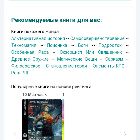
Рекомендуемые книги для вас:
Книги похожего жанра:
Альтернативная история
--
Самосовершенствование
--
Техномагия
--
Псионика
--
Боги
--
Подросток
--
Особенная Раса
--
Экзорцист Или Священник
--
Древнее Оружие
--
Магические Вещи
--
Сарказм
--
Философское
--
Становление героя
--
Элементы RPG
--
РеалРПГ
Популярные книги на основе рейтинга.
10
за часть
10
за часть
10
за часть