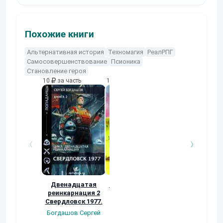
Похожие книги
Альтернативная история
Техномагия
РеалРПГ
Самосовершенствование
Псионика
Становление героя
10
за часть
10
за часть
10
за часть
Двенадцатая
Вавилон и Башня
Двенадцата
реинкарнация 2
реинкарнация
Alex Costa
Свердловск 1977.
Богдашов Серг
Богдашов Сергей