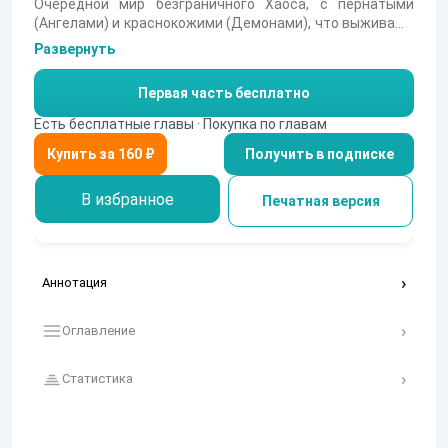
Очередной мир безграничного Хаоса, с пернатыми
(Ангелами) и краснокожими (Демонами), что выживают
наравне с людьми в отсутствии высших применяя свои
Развернуть
силы для сдерживания захватчиков из других миров.
Но, что будет если Хаос решит поиграть даже с
Первая часть бесплатно
высшими расами? В один момент лишив Пернатых и
Краснокожих привычных с рождения сил и уровняв со
Есть бесплатные главы · Покупка по главам
смертными.
Получить в подписке
В избранное
Печатная версия
Аннотация
Оглавление
Статистика