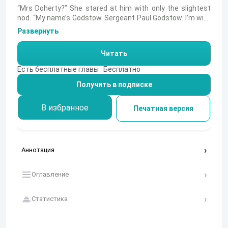
“Mrs Doherty?” She stared at him with only the slightest
nod. “My name’s Godstow. Sergeant Paul Godstow. I’m with
the police.” He showed her his i.d. “May I come in?”
Развернуть
Читать
Есть бесплатные главы · Бесплатно
Получить в подписке
В избранное
Печатная версия
Аннотация
Оглавление
Статистика