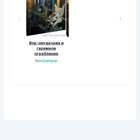
Вор-неудачник и
Дело первое:
Могучий Трен
гаремное
Кьята
(Все 4 книги)
ограбление
Виталий Останин
Евгений Берге
NonSemper