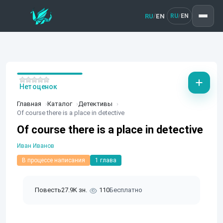
RU
EN
/
RU
EN
/
Нет оценок
Главная
Каталог
Детективы
Of course there is a place in detective
Of course there is a place in detective
Иван Иванов
В процессе написания
1 глава
Повесть
27.9K зн.
110
Бесплатно