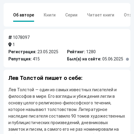
Об авторе
Книги
Серии
Читает книги
Отз
1078097
1
Регистрация:
23.05.2025
Рейтинг:
1280
Репутация:
415
Был(а) на сайте:
05.06.2025
Лев Толстой пишет о себе:
Лев Толстой — один из самых известных писателей и
философов в мире. Его взгляды и убеждения легли в
основу целого религиозно-философского течения,
которое называют толстовством. Литературное
наследие писателя составило 90 томов художественных
и публицистических произведений, дневниковых
заметок и писем, а самого его не раз номинировали на