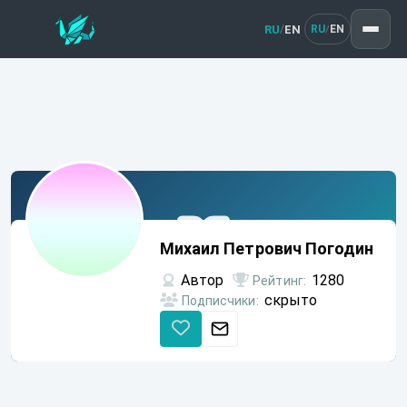
RU
EN
/
RU
EN
/
Михаил
Петрович
Михаил Петрович Погодин
Погодин
Автор
1280
Рейтинг:
скрыто
Подписчики: