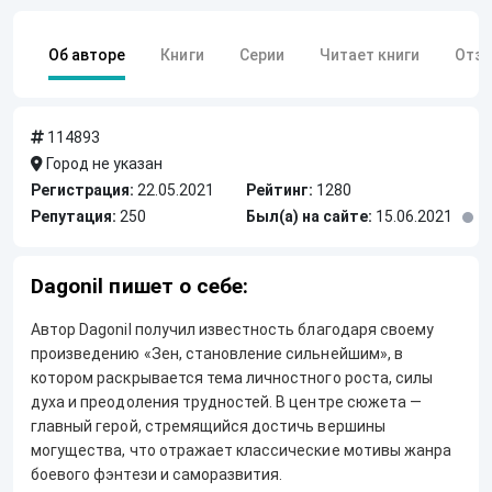
Об авторе
Книги
Серии
Читает книги
Отз
114893
Город не указан
Регистрация:
22.05.2021
Рейтинг:
1280
Репутация:
250
Был(а) на сайте:
15.06.2021
Dagonil пишет о себе:
Автор Dagonil получил известность благодаря своему
произведению «Зен, становление сильнейшим», в
котором раскрывается тема личностного роста, силы
духа и преодоления трудностей. В центре сюжета —
главный герой, стремящийся достичь вершины
могущества, что отражает классические мотивы жанра
боевого фэнтези и саморазвития.