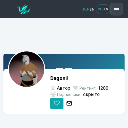
RU
EN
/
RU
EN
/
Dagonil
Dagonil
Автор
1280
Рейтинг:
скрыто
Подписчики: