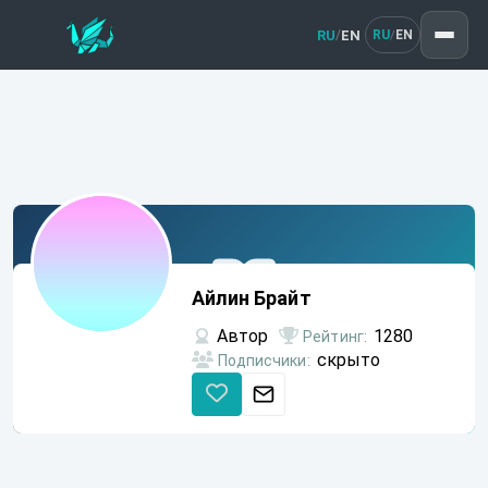
RU
EN
/
RU
EN
/
Айлин
Брайт
Айлин Брайт
Автор
1280
Рейтинг:
скрыто
Подписчики: