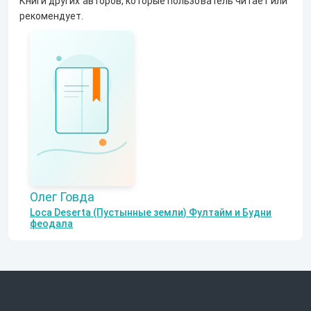
Книги других авторов, которые пользователь читает или
рекомендует.
Олег Говда
Lоса Deserta (Пустынные земли) Фултайм и Будни
феодала