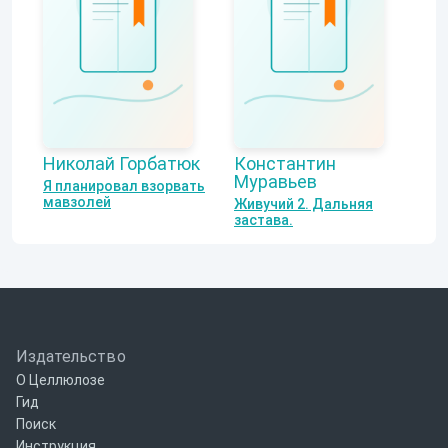
Николай Горбатюк
Константин
Муравьев
Я планировал взорвать
мавзолей
Живучий 2. Дальняя
застава.
Издательство
О Целлюлозе
Гид
Поиск
Инструкция