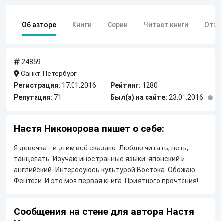
Об авторе
Книги
Серии
Читает книги
Отз
24859
Санкт-Петербург
Регистрация:
17.01.2016
Рейтинг:
1280
Репутация:
71
Был(а) на сайте:
23.01.2016
Настя Никонорова пишет о себе:
Я девочка - и этим всё сказано. Люблю читать, петь,
танцевать. Изучаю иностранные языки: японский и
английский. Интересуюсь культурой Востока. Обожаю
Фентези. И это моя первая книга. Приятного прочтения!
Сообщения на стене для автора Настя