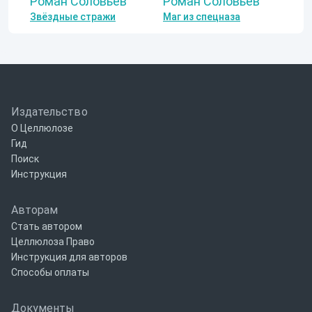
Роман Соловьев
Роман Соловьев
Звёздные стражи
Маг из спецназа
Издательство
О Целлюлозе
Гид
Поиск
Инструкция
Авторам
Стать автором
Целлюлоза Право
Инструкция для авторов
Способы оплаты
Документы