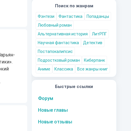
Поиск по жанрам
Фэнтези
Фантастика
Попаданцы
Любовный роман
Альтернативная история
ЛитРПГ
Научная фантастика
Детектив
Постапокалипсис
арьян-
Подростковый роман
Киберпанк
тики».
окий
Аниме
Классика
Все жанры книг
-
Быстрые ссылки
Форум
Новые главы
Новые отзывы