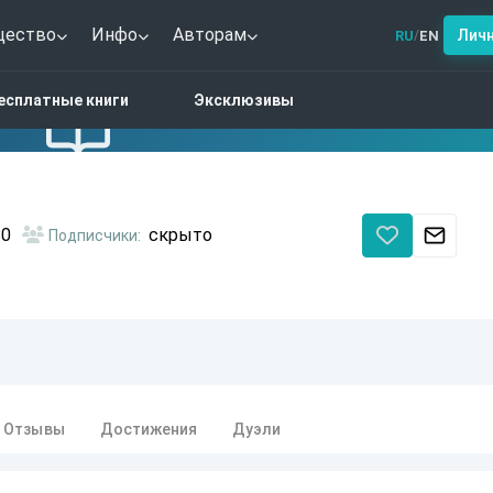
щество
Инфо
Авторам
Лич
RU
EN
/
есплатные книги
Эксклюзивы
0
скрыто
Подписчики:
Отзывы
Достижения
Дуэли