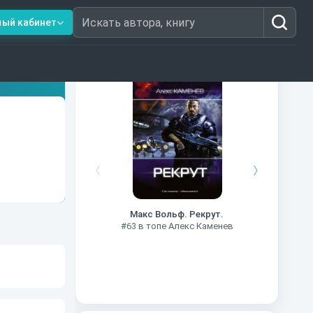
ный кабинет
Искать автора, книгу
Книги из топ-100
#7
Макс Вольф. Рекрут.
#63 в топе Алекс Каменев