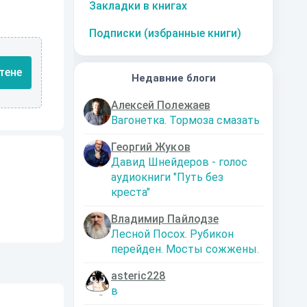
Закладки в книгах
Подписки (избранные книги)
тене
Недавние блоги
Алексей Полежаев
Вагонетка. Тормоза смазать
Георгий Жуков
Давид Шнейдеров - голос
аудиокниги "Путь без
креста"
Владимир Пайлодзе
Лесной Посох. Рубикон
перейден. Мосты сожжены.
asteric228
в