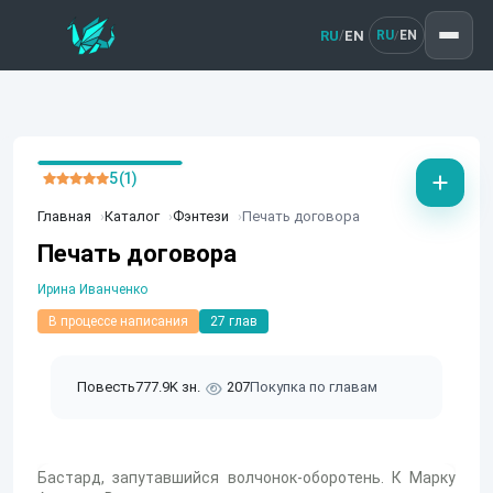
RU
EN
/
RU
EN
/
5 (1)
Главная
Каталог
Фэнтези
Печать договора
Печать договора
Ирина Иванченко
В процессе написания
27 глав
Повесть
777.9K зн.
207
Покупка по главам
Бастард, запутавшийся волчонок-оборотень. К Марку