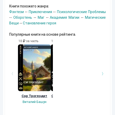
Книги похожего жанра:
Фэнтези
--
Приключения
--
Психологические Проблемы
--
Оборотень
--
Маг
--
Академия Магии
--
Магические
Вещи
--
Становление героя
Популярные книги на основе рейтинга.
10
за часть
10
за часть
10
за часть
Сэр Троглодит
Осколки прошлого
Неучтенный 3.
Угроза клану
Виталий Башун
Екатерина
(Альтернативное
Ермачкова (Фиби)
продолжение)
Константин