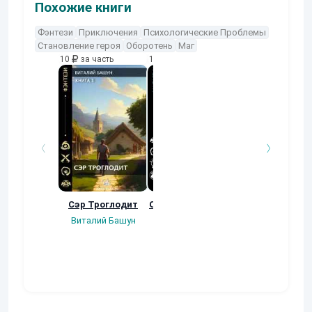
Похожие книги
Фэнтези
Приключения
Психологические Проблемы
Становление героя
Оборотень
Маг
10
за часть
10
за часть
10
за часть
Сэр Троглодит
Осколки прошлого
Неучтенный 3
Угроза клану
Виталий Башун
Екатерина
(Альтернативн
Ермачкова (Фиби)
продолжение
Константин
Муравьев