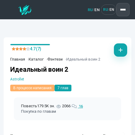
RU
EN
/
RU
EN
/
4.7 (7)
Главная
Каталог
Фэнтези
Идеальный воин 2
Идеальный воин 2
Astrollet
В процессе написания
7 глав
Повесть
179.5K зн.
2066
16
Покупка по главам