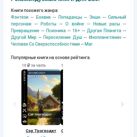
Книги похожего жанра:
Фэнтези
--
Боевик
--
Попаданцы
--
Экшн
--
Сильный
персонаж
--
Роботы
--
О войне
--
Новые расы
--
Превращение
--
Псионика
--
16+
--
Другая Планета
--
Другой Мир
--
Переселение Душ
--
Инопланетянин
--
Человек Со Сверхспособностями
--
Маг
Популярные книги на основе рейтинга.
10
за часть
10
за часть
10
за часть
Сэр Троглодит
Осколки прошлого
Неучтенный 3.
Угроза клану