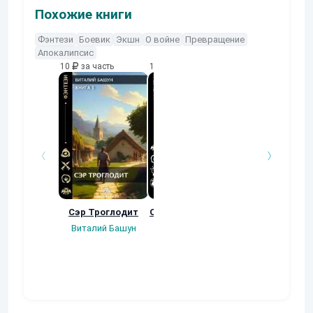
Похожие книги
Фэнтези
Боевик
Экшн
О войне
Превращение
Апокалипсис
10
за часть
10
за часть
10
за часть
Сэр Троглодит
Осколки прошлого
Неучтенный 3
Угроза клану
Виталий Башун
Екатерина
(Альтернативн
Ермачкова (Фиби)
продолжение
Константин
Муравьев