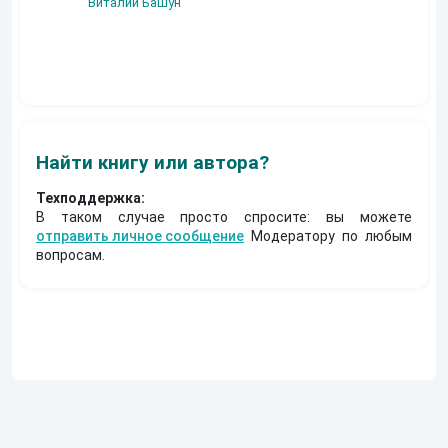
Виталий Башун
Екатерина
(Альтернативное
Ермачкова (Фиби)
продолжение)
Константин
Муравьев
Найти книгу или автора?
Техподдержка:
В таком случае просто спросите: вы можете
отправить личное сообщение
Модератору по любым
вопросам.