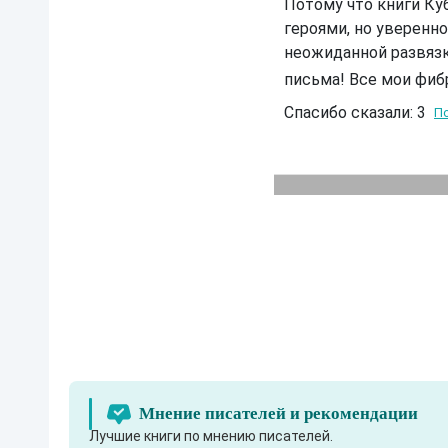
Потому что книги Ку
д
е
героями, но уверенно
К
неожиданной развязко
о
р
письма! Все мои фиб
о
л
Спасибо сказали: 3
По
е
в
с
к
а
я
О
х
о
т
а
Д
а
,
н
е
п
р
Мнение писателей и рекомендации
е
Лучшие книги по мнению писателей.
к