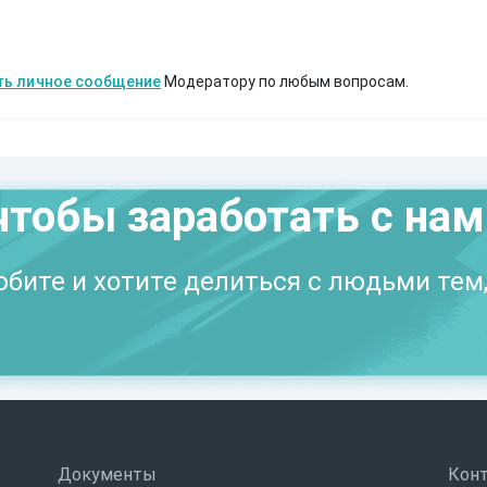
ть личное сообщение
Модератору по любым вопросам.
чтобы заработать с на
бите и хотите делиться с людьми тем,
Документы
Кон