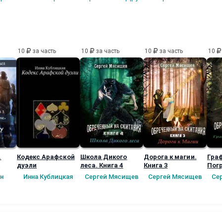
10
за часть
10
за часть
10
за часть
10
.
Кодекс Арафской
Школа Дикого
Дорога к магии.
Гра
дуэли
леса. Книга 4
Книга 3
Пог
ное
Пер
н
Инна Кублицкая
Сергей Мясищев
Сергей Мясищев
Се
)
Книг
в