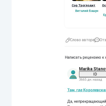
Сэр Троглодит
Ос
Виталий Башун
Е
Слово автора
От
Написать рецензию к
Marika Stano
ID
3665 дн. назад
Т
Там, где Королевска
а
м
,
Да, непрекращающий
г