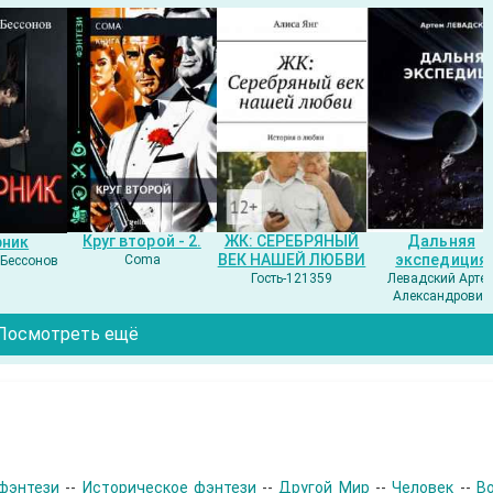
Круг второй - 2.
ЖК: СЕРЕБРЯНЫЙ
Дальняя
рник
ВЕК НАШЕЙ ЛЮБВИ
экспедиция
Coma
Бессонов
Гость-121359
Левадский Арте
Александрович
Посмотреть ещё
фэнтези
--
Историческое фэнтези
--
Другой Мир
--
Человек
--
В