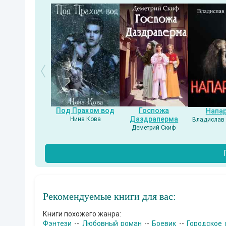
р
а
щ
а
ю
щ
и
й
с
я
в
о
с
т
Под Прахом вод
Госпожа
Напа
о
Даздраперма
Нина Кова
Владислав 
р
Деметрий Скиф
г
и
п
о
с
т
о
я
Рекомендуемые книги для вас:
н
н
о
Книги похожего жанра:
е
Фэнтези
--
Любовный роман
--
Боевик
--
Городское 