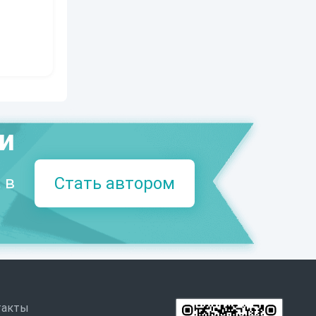
ми
 в
Стать автором
такты