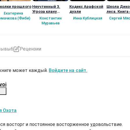
колки прошлого
Неучтенный 3.
Кодекс Арафской
Школа Дико
Угроза клану
дуэли
леса. Книга 
Екатерина
(Альтернативное
рмачкова (Фиби)
Константин
Инна Кублицкая
Сергей Мя
продолжение)
Муравьев
зывы
6
Рецензии
 книге может каждый.
Войдите на сайт.
voi
я Охота
ся восторг и постоянное восторженное удовольствие.