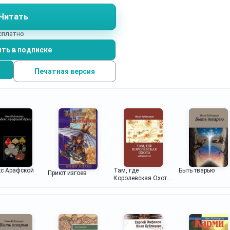
ющих концу европейского 18 века.
Читать
есплатно
ть в подписке
Печатная версия
с Арафской
Там, где
Быть тварью
Приют изгоев
и
Королевская Охота
2. Нелепая
пирамида