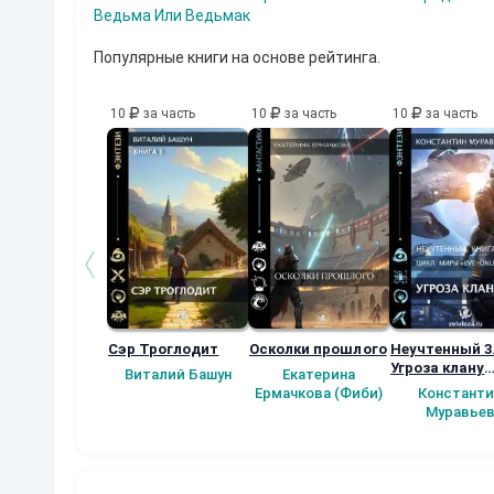
в
Ведьма Или Ведьмак
о
с
Популярные книги на основе рейтинга.
т
о
р
ж
10
за часть
10
за часть
10
за часть
е
н
н
о
е
у
д
о
в
о
л
ь
с
Сэр Троглодит
Осколки прошлого
Неучтенный 3
т
Угроза клану
Виталий Башун
Екатерина
в
(Альтернатив
Ермачкова (Фиби)
Константи
и
продолжение
Муравье
е
.
П
о
т