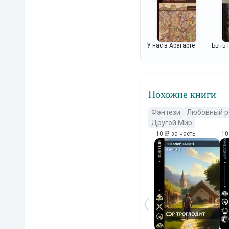
У нас в Арагарте
Быть 
Похожие книги
Фэнтези
Любовный р
Другой Мир
10
за часть
1