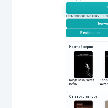
примерно соответству
Есть бесплатные главы · Б
Получи
В избранное
Из этой серии
Когда закончится
Кодек
война
дуэл
От этого автора