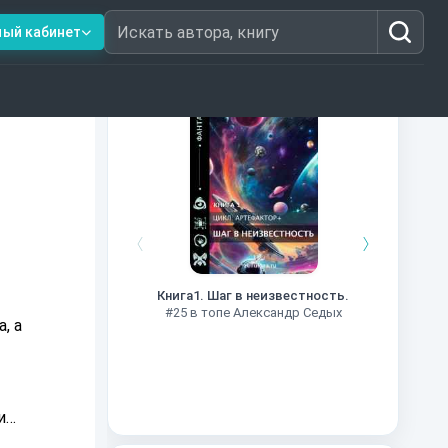
ный кабинет
Искать автора, книгу
Книги из топ-100
Далёкие
Импе
Книга1. Шаг в неизвестность.
#27 в 
#25 в топе Александр Седых
, а
ии