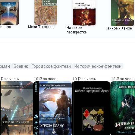
тварью
Мечи Тенкоона
На тихом
Тайное и явное
перекрестке
оман
Боевик
Городское фэнтези
Историческое фэнтези
0
за часть
10
за часть
10
за часть
10
за часть