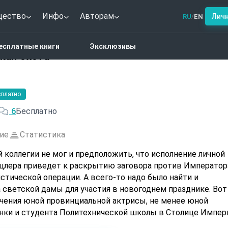
щество
Инфо
Авторам
Лич
RU
EN
/
тези
Там, где Королевская Охота
есплатные книги
Эксклюзивы
ская Охота
сплатно
6
Бесплатно
ие
Статистика
 коллегии не мог и предположить, что исполнение личной
лера приведет к раскрытию заговора против Императора
стической операции. А всего-то надо было найти и
 светской дамы для участия в новогоднем празднике. Вот
ючения юной провинциальной актрисы, не менее юной
нки и студента Политехнической школы в Столице Импер
колдунов и секретных спецслужб на фоне декораций,