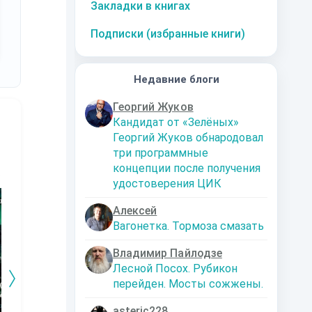
Закладки в книгах
Подписки (избранные книги)
Недавние блоги
Георгий Жуков
Кандидат от «Зелёных»
Георгий Жуков обнародовал
три программные
концепции после получения
удостоверения ЦИК
10
за часть
10
за часть
10
за часть
1
Алексей
Вагонетка. Тормоза смазать
Владимир Пайлодзе
Лесной Посох. Рубикон
перейден. Мосты сожжены.
asteric228