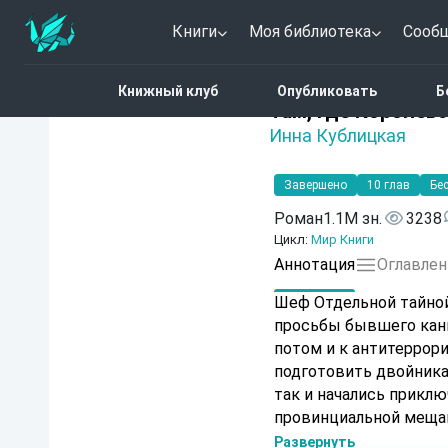
Книги
Моя библиотека
Сооб
Главная
Каталог
Фэн
Книжный клуб
Опубликовать
Б
5 (7)
Там, где Королев
Инна Кублицкая
Завершено
10 глав
Бе
Роман
1.1M зн.
3238
Цикл:
Мир Книги
Аннотация
Оглавлен
Шеф Отдельной тайной
просьбы бывшего канц
потом и к антитеррори
подготовить двойника
так и начались прикл
провинциальной меща
среди аристократов, 
Развернуть