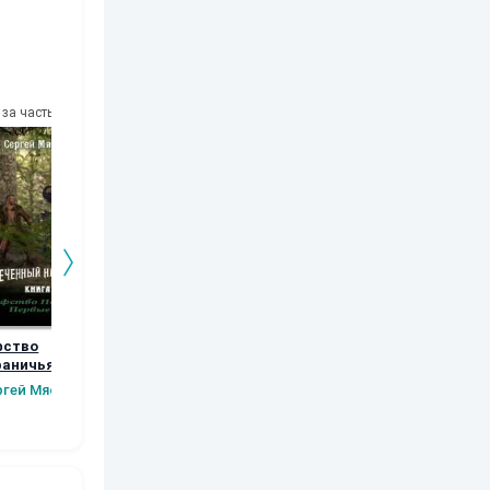
за часть
10
за часть
10
за часть
10
за часть
фство
Возвращение
Орки Тарилана.
Рябь
раничья.
Книга 5
Наталья
Шаров Конста
вые шаги.
ргей Мясищев
Шкуриндина
Сергей Мясищев
Викторов
а 2