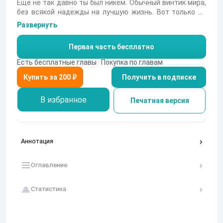
Еще не так давно ты был никем. Обычный винтик мира,
без всякой надежды на лучшую жизнь. Вот только не
все солидарны с тобой. Для кого-то ты становишься
Развернуть
кем-то больше чем друг, другие стали семьей, а третьи
видят в тебе лишь марионетку, что будет послушно
Первая часть бесплатно
выполнять отведенную роль. Не согласен? Хочешь
изменить свою жизнь? Легко. Осталось только понять,
Есть бесплатные главы · Покупка по главам
кто тобой управляет и зачем. Получится ли?
Получить в подписке
В избранное
Печатная версия
Аннотация
Оглавление
Статистика