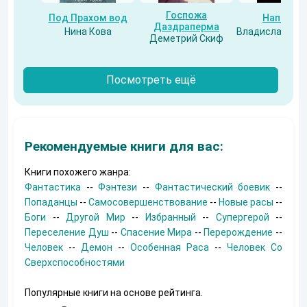
Госпожа
Под Прахом вод
Напарни
Даздраперма
Нина Кова
Владислав Бес
Деметрий Скиф
Посмотреть ещё
Рекомендуемые книги для вас:
Книги похожего жанра:
Фантастика
--
Фэнтези
--
Фантастический боевик
--
Попаданцы
--
Самосовершенствование
--
Новые расы
--
Боги
--
Другой Мир
--
Избранный
--
Супергерой
--
Переселение Душ
--
Спасение Мира
--
Перерождение
--
Человек
--
Демон
--
Особенная Раса
--
Человек Со
Сверхспособностями
Популярные книги на основе рейтинга.