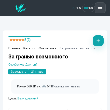
RU
EN
/
RU
EN
/
5 (2)
Главная
Каталог
Фантастика
За гранью возможного
За гранью возможного
Серебряков Дмитрий
Завершено
21 глава
Роман
569.2K зн.
641
Покупка по главам
Цикл:
Безнадежный