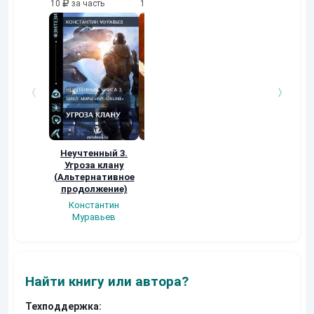
10
за часть
10
за часть
10
за часть
Неучтенный 3.
Возвращение
УДАВЬЯ ЯМА
Угроза клану
Наталья
Кер Рей
(Альтернативное
Шкуриндина
продолжение)
Константин
Муравьев
Найти книгу или автора?
Техподдержка: