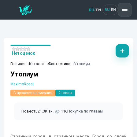
RU
EN
/
RU
EN
/
Нет оценок
Главная
Каталог
Фантастика
Утопиум
Утопиум
MaximoRossi
В процессе написания
2 главы
Повесть
21.3K зн.
116
Покупка по главам
Странный город, в странном месте. Город со своей