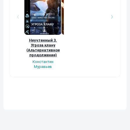
Неучтенный 3.
Возвращение
УДАВЬЯ ЯМА
Угроза клану
Наталья
Кер Рей
(Альтернативное
Шкуриндина
продолжение)
Константин
Муравьев