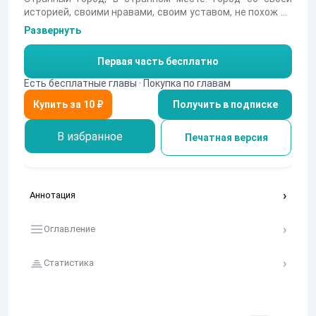
историей, своими нравами, своим уставом, не похож ни
на что. Город который можно только придумать, но
Развернуть
каждый знает, что он существует. История навеяна
писателями Джорджем Оруэллом и Виктором
Первая часть бесплатно
Пелевином, а так же кинотрилогией "Матрица".
Есть бесплатные главы · Покупка по главам
Получить в подписке
В избранное
Печатная версия
Аннотация
Оглавление
Статистика