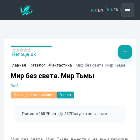
RU
EN
/
RU
EN
/
Нет оценок
Главная
Каталог
Фантастика
Мир без света. Мир Тьмы
Мир без света. Мир Тьмы
RaiS
В процессе написания
8 глав
Повесть
265.7K зн.
137
Покупка по главам
Мир без света, Мир Тьмы, вместе с нашими героями,