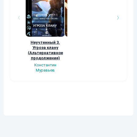
Неучтенный 3.
Возвращение
УДАВЬЯ ЯМА
Угроза клану
Наталья
Кер Рей
(Альтернативное
Шкуриндина
продолжение)
Константин
Муравьев