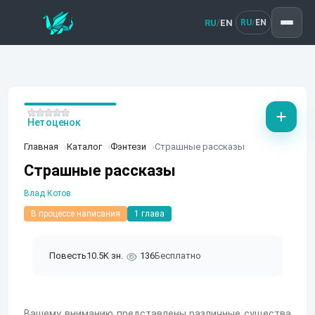
RU
EN
/
RU
EN
/
Нет оценок
Главная
Каталог
Фэнтези
Страшные рассказы
Страшные рассказы
Влад Котов
В процессе написания
1 глава
Повесть
10.5K зн.
136
Бесплатно
Вашему вниманию представлены различные существа