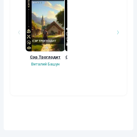
Сэр Троглодит
Осколки прошлого
Неучтенный 3
Угроза клану
Виталий Башун
Екатерина
(Альтернативн
Ермачкова (Фиби)
продолжение
Константин
Муравьев