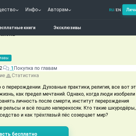
щество
Инфо
Авторам
Лич
RU
EN
/
астика
Раздели со мной жизнь
есплатные книги
Эксклюзивы
жизнь
главы
2
1
Покупка по главам
ие
Статистика
о перерождении. Духовные практики, религия, все вот эт
 жизнь, как предел мечтаний. Однако, когда люди изобрели
ранять личность после смерти, институт перерождения
 и всё пошло наперекосяк. Кто такие шкуродёры,
седство и как трёхглазый пёс созерцает мир?
асть бесплатно