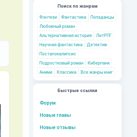
Поиск по жанрам
Фэнтези
Фантастика
Попаданцы
Любовный роман
Альтернативная история
ЛитРПГ
Научная фантастика
Детектив
Постапокалипсис
Подростковый роман
Киберпанк
Аниме
Классика
Все жанры книг
Быстрые ссылки
10
за часть
10
за часть
10
за часть
1
Форум
Новые главы
Новые отзывы