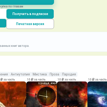
купка по главам
Получить в подписке
Печатная версия
ванных книг автора.
ения
Антиутопия
Мистика
Проза
Пародия
0
за часть
10
за часть
10
за часть
10
за часть