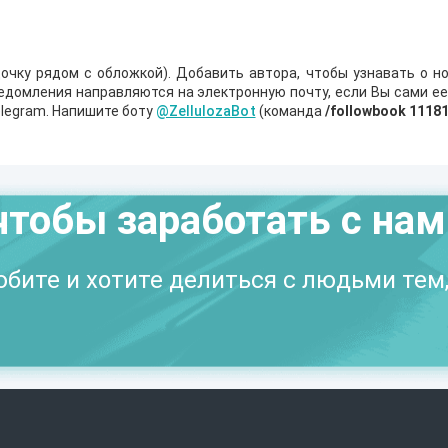
очку рядом с обложкой). Добавить автора, чтобы узнавать о но
ведомления направляются на электронную почту, если Вы сами е
legram. Напишите боту
@ZellulozaBot
(команда
/followbook 1118
чтобы заработать с на
бите и хотите делиться с людьми тем,