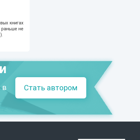
вых книгах
е раньше не
1
).
ми
 в
Стать автором