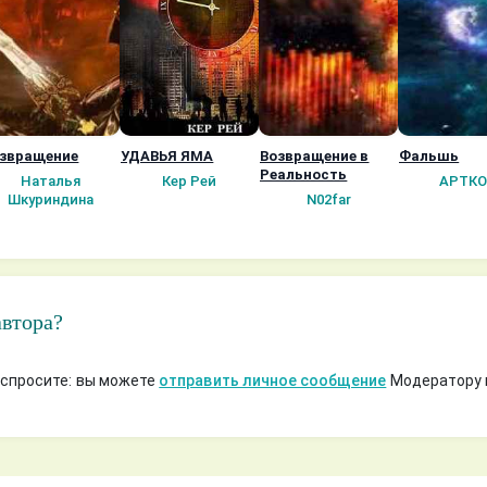
звращение
УДАВЬЯ ЯМА
Возвращение в
Фальшь
Реальность
Наталья
Кер Рей
АРТКО
Шкуриндина
N02far
автора?
 спросите: вы можете
отправить личное сообщение
Модератору 