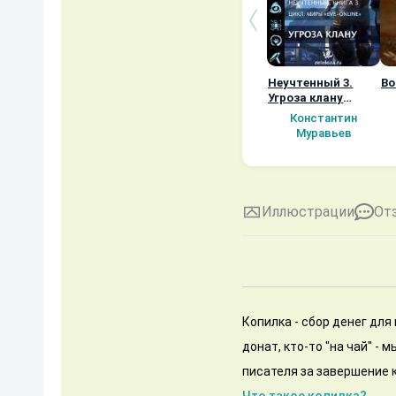
Неучтенный 3.
Во
Угроза клану
(Альтернативное
Константин
продолжение)
Муравьев
Иллюстрации
От
Копилка - сбор денег для
донат, кто-то "на чай" -
писателя за завершение к