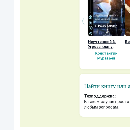
Неучтенный 3.
Во
Угроза клану
(Альтернативное
Константин
продолжение)
Муравьев
Найти книгу или 
Техподдержка:
В таком случае просто
любым вопросам.