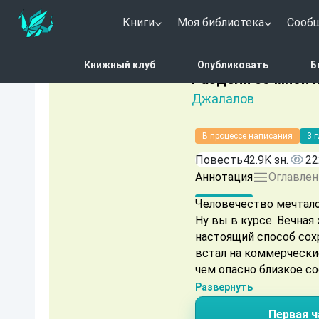
Книги
Моя библиотека
Сооб
Главная
Каталог
Фант
Книжный клуб
Опубликовать
Б
Нет оценок
Раздели со мной 
Джалалов
В процессе написания
3 
Повесть
42.9K зн.
22
Аннотация
Оглавлен
Человечество мечтало 
Ну вы в курсе. Вечная
настоящий способ сох
встал на коммерческие рельсы
чем опасно близкое со
Развернуть
Первая ч