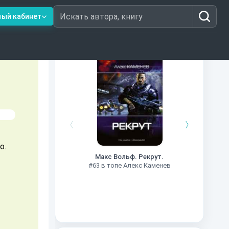
ный кабинет
Искать автора, книгу
Книги из топ-100
#7
о.
Макс Вольф. Рекрут.
#63 в топе Алекс Каменев