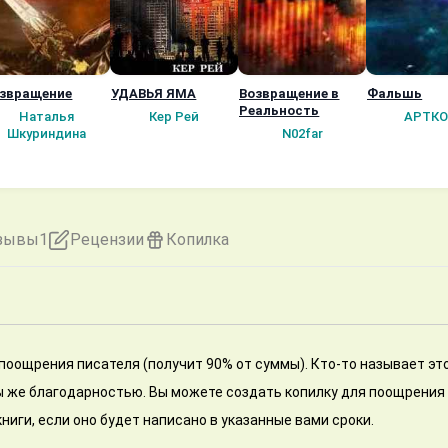
звращение
УДАВЬЯ ЯМА
Возвращение в
Фальшь
Реальность
Наталья
Кер Рей
АРТКО
Шкуриндина
N02far
зывы
1
Рецензии
Копилка
 поощрения писателя (получит 90% от суммы). Кто-то называет эт
 мы же благодарностью. Вы можете создать копилку для поощрения
ниги, если оно будет написано в указанные вами сроки.