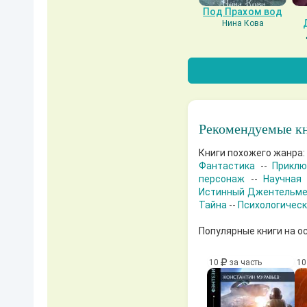
Под Прахом вод
Нина Кова
Рекомендуемые кн
Книги похожего жанра:
Фантастика
--
Приклю
персонаж
--
Научная
Истинный Джентельм
Тайна
--
Психологичес
Популярные книги на о
10
за часть
1