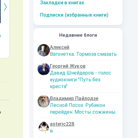
Закладки в книгах
Подписки (избранные книги)
Змей.
Технарь.
Заместитель
Эк
императора
Недавние блоги
Р
Наталья
Константин
Шкуриндина
Муравьев
Аксюта Янсен
Алексей
Вагонетка. Тормоза смазать
Георгий Жуков
Давид Шнейдеров - голос
аудиокниги "Путь без
креста"
Владимир Пайлодзе
Лесной Посох. Рубикон
перейден. Мосты сожжены.
о
asteric228
в