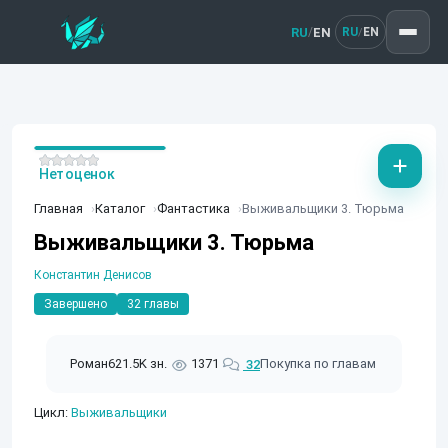
RU
EN
/
RU
EN
/
Нет оценок
Главная
Каталог
Фантастика
Выживальщики 3. Тюрьма
Выживальщики 3. Тюрьма
Константин Денисов
Завершено
32 главы
Роман
621.5K зн.
1371
Покупка по главам
32
Цикл:
Выживальщики