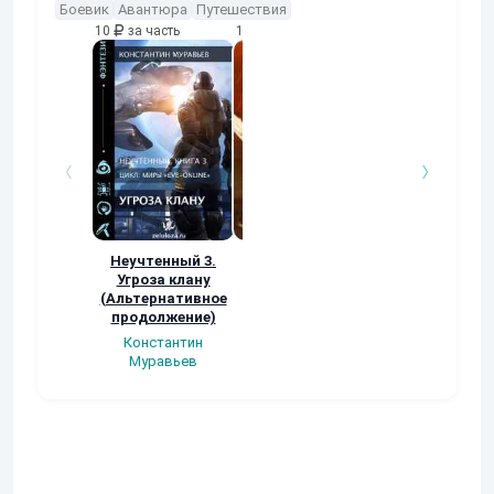
Боевик
Авантюра
Путешествия
10
за часть
10
за часть
10
за часть
Неучтенный 3.
Возвращение
УДАВЬЯ ЯМА
Угроза клану
Наталья
Кер Рей
(Альтернативное
Шкуриндина
продолжение)
Константин
Муравьев