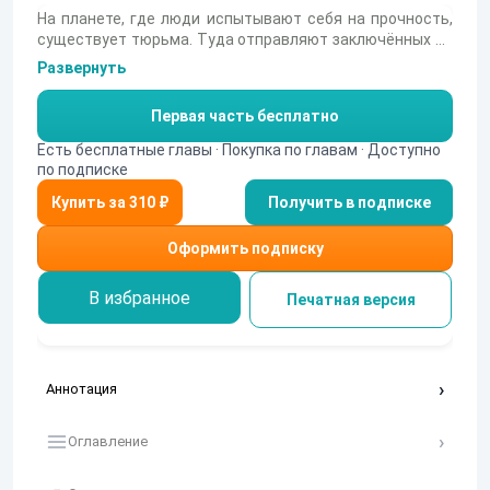
На планете, где люди испытывают себя на прочность,
существует тюрьма. Туда отправляют заключённых со
всей галактики. Тут нет никаких досрочных
Развернуть
освобождений и апелляций. Нет судей и адвокатов, нет
охранников и надсмотрщиков, есть только
Первая часть бесплатно
заключённые. А точнее ссыльные. Если ты попал сюда,
то обратно уже не вернёшься и будешь искать своё
Есть бесплатные главы · Покупка по главам · Доступно
место в этом мире. Это приговор окончательный. Как
по подписке
люди, оказавшиеся здесь, устроят свою жизнь? Смогут
Получить в подписке
ли сохранить достоинство, или совершенно
деградируют? Судьба ведёт наших героев как раз сюда.
Что их там ждёт, можно узнать в третьей части романа
Оформить подписку
«Выживальщики».
В избранное
Печатная версия
Аннотация
Оглавление