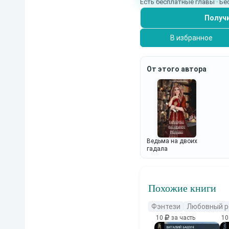
Есть бесплатные главы · Б
Получи
В избранное
От этого автора
Ведьма на двоих
гадала
Похожие книги
Фэнтези
Любовный р
10
за часть
1