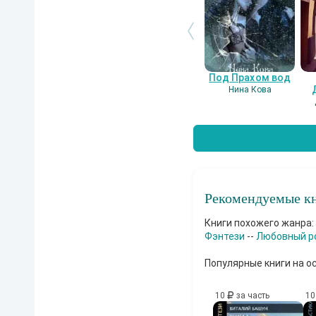
Под Прахом вод
Нина Кова
Рекомендуемые кн
Книги похожего жанра:
Фэнтези
--
Любовный р
Популярные книги на о
10
за часть
1