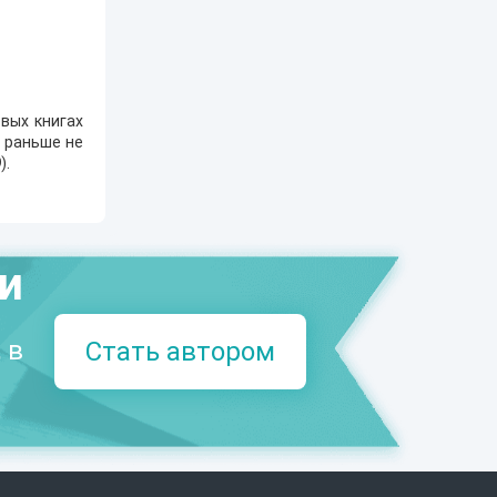
вых книгах
е раньше не
9
).
ми
 в
Стать автором