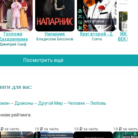
Госпожа
Напарник
Круг второй - 2.
ЖК: СЕ
Даздраперма
ВЕК НАШ
Владислав Бессонов
Coma
Деметрий Скиф
Гость
Посмотреть ещё
иги для вас:
оман
--
Драконы
--
Другой Мир
--
Человек
--
Любовь
снове рейтинга.
0
за часть
10
за часть
10
за часть
10
за часть