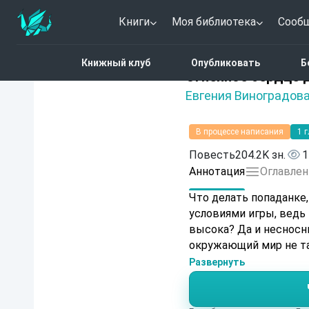
Книги
Моя библиотека
Сооб
Главная
Каталог
Фэн
Книжный клуб
Опубликовать
Б
Нет оценок
Огненное сердце 
Евгения Виноградов
В процессе написания
1 
Повесть
204.2K зн.
1
Аннотация
Оглавлен
Что делать попаданке
условиями игры, ведь 
высока? Да и несносн
окружающий мир не т
Развернуть