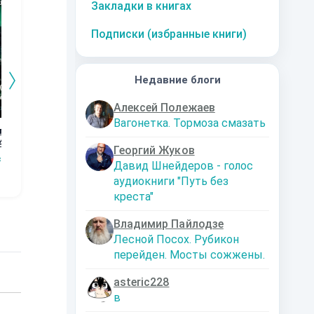
Закладки в книгах
Подписки (избранные книги)
Недавние блоги
Алексей Полежаев
Вагонетка. Тормоза смазать
го
Дорога к магии.
Графство
Возвращение
Ор
4
Книга 3
Пограничья.
Кн
Наталья
Георгий Жуков
Первые шаги.
сищев
Сергей Мясищев
Сергей Мясищев
Шкуриндина
С
Давид Шнейдеров - голос
Книга 2
аудиокниги "Путь без
креста"
Владимир Пайлодзе
Лесной Посох. Рубикон
перейден. Мосты сожжены.
asteric228
в