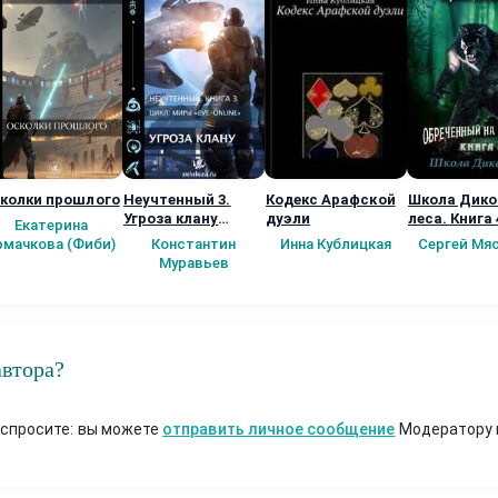
колки прошлого
Неучтенный 3.
Кодекс Арафской
Школа Дико
Угроза клану
дуэли
леса. Книга 
Екатерина
(Альтернативное
рмачкова (Фиби)
Константин
Инна Кублицкая
Сергей Мя
продолжение)
Муравьев
автора?
 спросите: вы можете
отправить личное сообщение
Модератору 