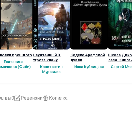
колки прошлого
Неучтенный 3.
Кодекс Арафской
Школа Дико
Угроза клану
дуэли
леса. Книга 
Екатерина
(Альтернативное
рмачкова (Фиби)
Константин
Инна Кублицкая
Сергей Мя
продолжение)
Муравьев
зывы
0
Рецензии
Копилка