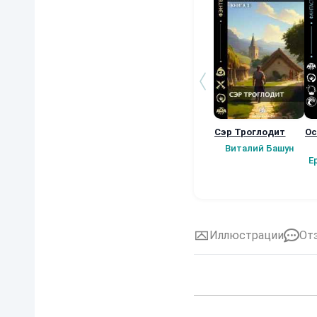
Сэр Троглодит
Ос
Виталий Башун
Е
Иллюстрации
От