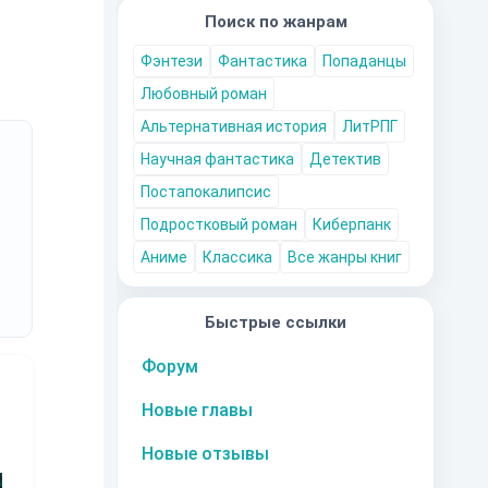
Поиск по жанрам
Фэнтези
Фантастика
Попаданцы
Любовный роман
Альтернативная история
ЛитРПГ
Научная фантастика
Детектив
Постапокалипсис
Подростковый роман
Киберпанк
Аниме
Классика
Все жанры книг
Быстрые ссылки
Форум
Новые главы
Новые отзывы
10
за часть
10
за часть
10
за часть
1