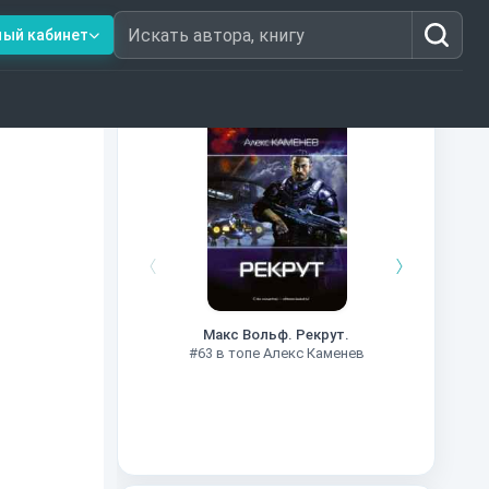
ный кабинет
Искать автора, книгу
Книги из топ-100
#7
Макс Вольф. Рекрут.
#63 в топе Алекс Каменев