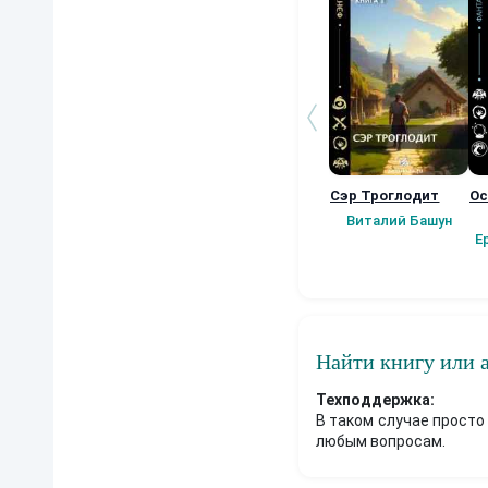
Сэр Троглодит
Ос
Виталий Башун
Е
Найти книгу или 
Техподдержка:
В таком случае просто
любым вопросам.