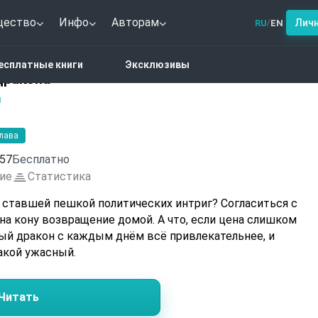
щество
Инфо
Авторам
Лич
RU
EN
/
тези
Огненное сердце дракона
есплатные книги
Эксклюзивы
дракона
а
глава
57
Бесплатно
ие
Статистика
, ставшей пешкой политических интриг? Согласиться с
на кону возвращение домой. А что, если цена слишком
ый дракон с каждым днём всё привлекательнее, и
акой ужасный.
Читать