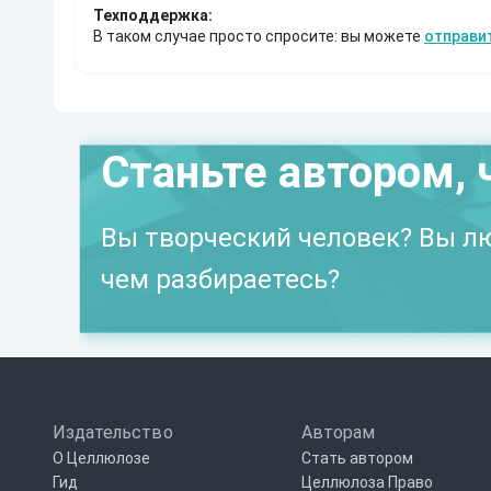
Техподдержка:
В таком случае просто спросите: вы можете
отправи
Станьте автором, 
Вы творческий человек? Вы лю
чем разбираетесь?
Издательство
Авторам
О Целлюлозе
Стать автором
Гид
Целлюлоза Право