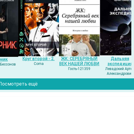
Круг второй - 2.
ЖК: СЕРЕБРЯНЫЙ
Дальняя
рник
ВЕК НАШЕЙ ЛЮБВИ
экспедиция
Coma
Бессонов
Гость-121359
Левадский Арте
Александрович
Посмотреть ещё