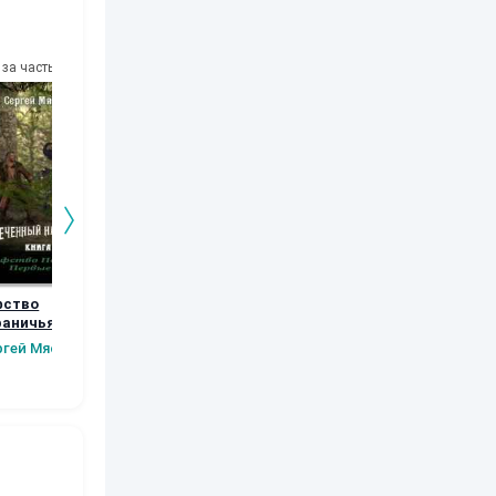
за часть
10
за часть
10
за часть
10
за часть
фство
Возвращение
Орки Тарилана.
Рябь
раничья.
Книга 5
Наталья
Шаров Конста
вые шаги.
ргей Мясищев
Шкуриндина
Сергей Мясищев
Викторов
а 2