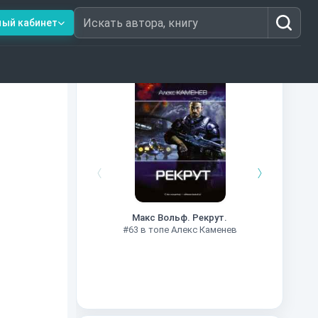
ный кабинет
Искать автора, книгу
Книги из топ-100
#7
Макс Вольф. Рекрут.
#63 в топе Алекс Каменев