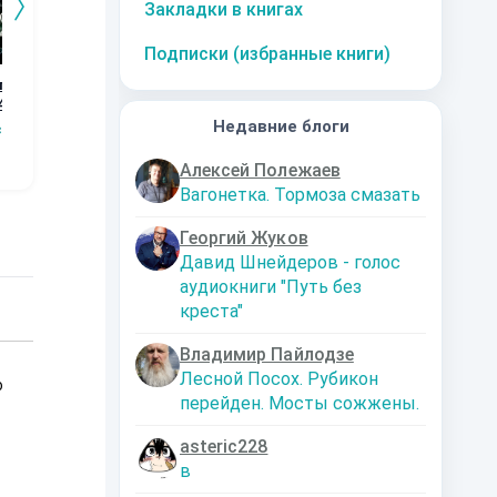
Закладки в книгах
Подписки (избранные книги)
го
Дорога к магии.
Графство
Возвращение
Ор
4
Книга 3
Пограничья.
Кн
Наталья
Первые шаги.
Недавние блоги
сищев
Сергей Мясищев
Сергей Мясищев
Шкуриндина
С
Книга 2
Алексей Полежаев
Вагонетка. Тормоза смазать
Георгий Жуков
Давид Шнейдеров - голос
аудиокниги "Путь без
креста"
Владимир Пайлодзе
Лесной Посох. Рубикон
о
перейден. Мосты сожжены.
asteric228
в