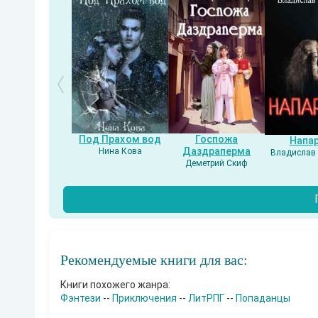
Под Прахом вод
Госпожа
Напа
Даздраперма
Нина Кова
Владислав 
Деметрий Скиф
Рекомендуемые книги для вас:
Книги похожего жанра:
Фэнтези
--
Приключения
--
ЛитРПГ
--
Попаданцы