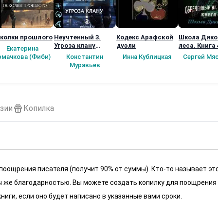
колки прошлого
Неучтенный 3.
Кодекс Арафской
Школа Дико
Угроза клану
дуэли
леса. Книга 
Екатерина
(Альтернативное
рмачкова (Фиби)
Константин
Инна Кублицкая
Сергей Мя
продолжение)
Муравьев
зии
Копилка
 поощрения писателя (получит 90% от суммы). Кто-то называет эт
 мы же благодарностью. Вы можете создать копилку для поощрения
ниги, если оно будет написано в указанные вами сроки.