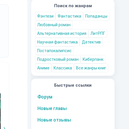
Поиск по жанрам
Фэнтези
Фантастика
Попаданцы
Любовный роман
Альтернативная история
ЛитРПГ
Научная фантастика
Детектив
Постапокалипсис
Подростковый роман
Киберпанк
Аниме
Классика
Все жанры книг
Быстрые ссылки
10
за часть
10
за часть
10
за часть
1
Форум
Новые главы
Новые отзывы