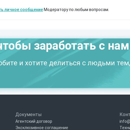
ть личное сообщение
Модератору по любым вопросам.
чтобы заработать с на
бите и хотите делиться с людьми тем,
Документы
Кон
Агентский договор
info@
Эксклюзивное соглашение
Техн