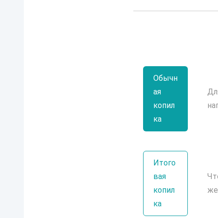
Обычн
ая
Дл
копил
на
ка
Итого
вая
Чт
копил
же
ка