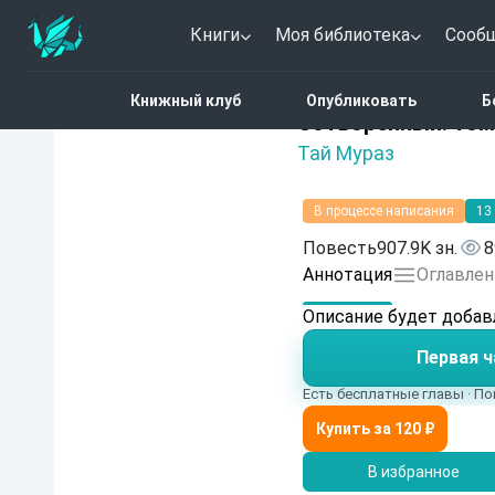
Книги
Моя библиотека
Сооб
Главная
Каталог
Фэн
Книжный клуб
Опубликовать
Б
4.7 (20)
Сотворенный. Том
Тай Мураз
В процессе написания
13
Повесть
907.9K зн.
8
Аннотация
Оглавлен
Описание будет добав
Первая ч
Есть бесплатные главы · По
В избранное