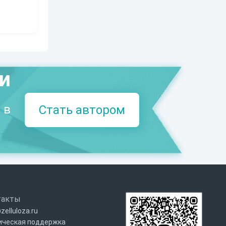
ми
 в
Стать автором
такты
zelluloza.ru
ическая поддержка