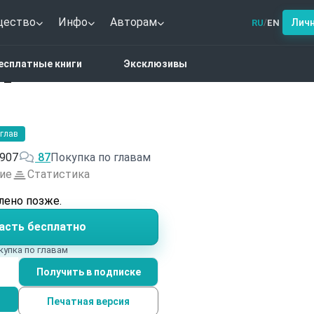
щество
Инфо
Авторам
Лич
RU
EN
/
тези
Сотворенный. Том 2
есплатные книги
Эксклюзивы
 2
 глав
907
87
Покупка по главам
ие
Статистика
лено позже.
асть бесплатно
купка по главам
Получить в подписке
Печатная версия