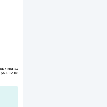
вых книгах
е раньше не
.
Кто я? Или как
1. Ксенолог с
2120: В гостях у