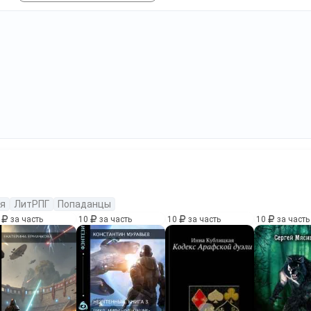
я
ЛитРПГ
Попаданцы
0
за часть
10
за часть
10
за часть
10
за часть