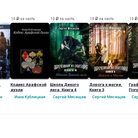
10
за часть
10
за часть
10
за часть
10
.
Кодекс Арафской
Школа Дикого
Дорога к магии.
Гра
дуэли
леса. Книга 4
Книга 3
Пог
ное
Пер
н
Инна Кублицкая
Сергей Мясищев
Сергей Мясищев
Се
)
Книг
в