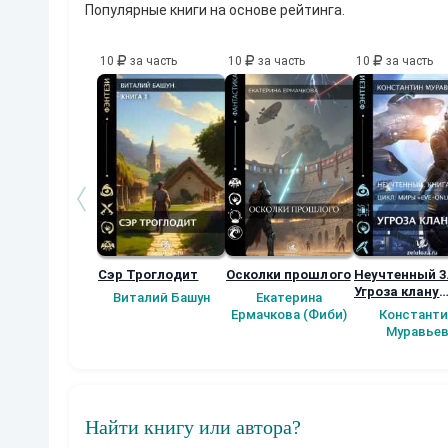
Популярные книги на основе рейтинга.
10
за часть
10
за часть
10
за часть
Сэр Троглодит
Осколки прошлого
Неучтенный 3
Угроза клану
Виталий Башун
Екатерина
(Альтернатив
Ермачкова (Фиби)
Константи
продолжение
Муравье
Найти книгу или автора?