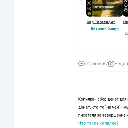
Сэр Троглодит
Ос
Виталий Башун
Е
Отзывы
87
Рецен
Копилка - сбор денег для
донат, кто-то "на чай" -
писателя за завершение к
Что такое копилка?