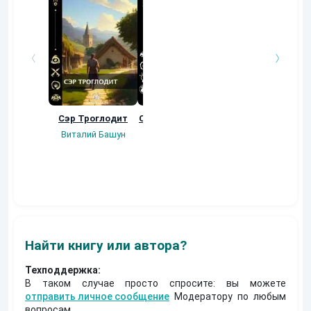
Сэр Троглодит
Осколки прошлого
Неучтенный 3.
Угроза клану
Виталий Башун
Екатерина
(Альтернативное
Ермачкова (Фиби)
продолжение)
Константин
Муравьев
Найти книгу или автора?
Техподдержка:
В таком случае просто спросите: вы можете
отправить личное сообщение
Модератору по любым
вопросам.