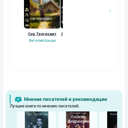
Сэр Троглодит
Осколки прошлого
Неучтенный 3
Угроза клану
Виталий Башун
Екатерина
(Альтернативн
Ермачкова (Фиби)
продолжение
Константин
Муравьев
Мнение писателей и рекомендации
Лучшие книги по мнению писателей.