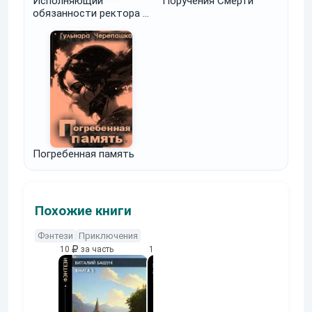
Исполняющий
Поручения Смерти
обязанности ректора и
проказница
Погребенная память
Похожие книги
Фэнтези
Приключения
10
за часть
10
за часть
10
за часть