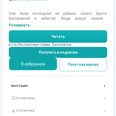
Она была последней из рабынь своего брата.
Бесправной и забитой. Люди вокруг казались
равнодушными безжалостными чудовищами. Мудрено
Развернуть
ли самой не стать чудовищем, получив силу, о которой
даже помыслить не могла?
Читать
Есть бесплатные главы · Бесплатно
Получить в подписке
В избранное
Печатная версия
Аннотация
Оглавление
Статистика