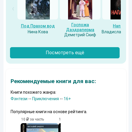
Госпожа
Под Прахом вод
Напарни
Даздраперма
Нина Кова
Владислав Бес
Деметрий Скиф
Посмотреть ещё
Рекомендуемые книги для вас:
Книги похожего жанра:
Фэнтези
--
Приключения
--
16+
Популярные книги на основе рейтинга.
10
за часть
10
за часть
10
за часть