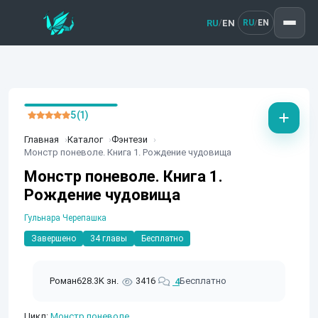
RU
EN
/
RU
EN
/
5 (1)
Главная
Каталог
Фэнтези
Монстр поневоле. Книга 1. Рождение чудовища
Монстр поневоле. Книга 1.
Рождение чудовища
Гульнара Черепашка
Завершено
34 главы
Бесплатно
Роман
628.3K зн.
3416
Бесплатно
4
Цикл:
Монстр поневоле