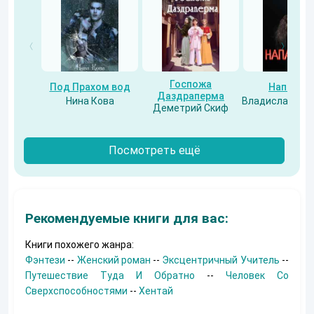
Госпожа
Под Прахом вод
Напарни
Даздраперма
Нина Кова
Владислав Бес
Деметрий Скиф
Посмотреть ещё
Рекомендуемые книги для вас:
Книги похожего жанра:
Фэнтези
--
Женский роман
--
Эксцентричный Учитель
--
Путешествие Туда И Обратно
--
Человек Со
Сверхспособностями
--
Хентай