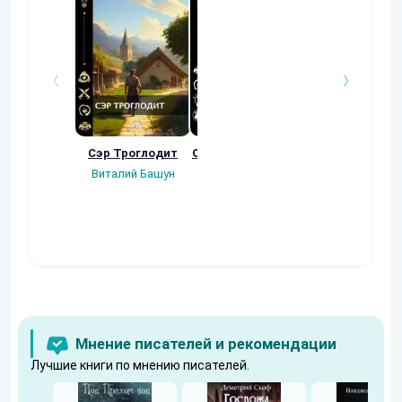
Сэр Троглодит
Осколки прошлого
Неучтенный 3
Угроза клану
Виталий Башун
Екатерина
(Альтернативн
Ермачкова (Фиби)
продолжение
Константин
Муравьев
Мнение писателей и рекомендации
Лучшие книги по мнению писателей.