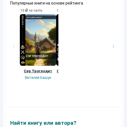
Популярные книги на основе рейтинга.
10
за часть
10
за часть
10
за часть
Сэр Троглодит
Осколки прошлого
Неучтенный 3.
Угроза клану
Виталий Башун
Екатерина
(Альтернативное
Ермачкова (Фиби)
продолжение)
Константин
Муравьев
Найти книгу или автора?