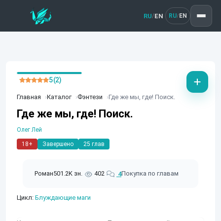
RU
EN
/
RU
EN
/
5 (2)
Главная
Каталог
Фэнтези
Где же мы, где! Поиск.
Где же мы, где! Поиск.
Олег Лей
18+
Завершено
25 глав
Роман
501.2K зн.
402
Покупка по главам
4
Цикл:
Блуждающие маги