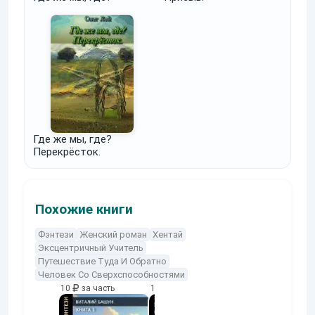
Где же мы, где?
Перекрёсток.
Похожие книги
Фэнтези
Женский роман
Хентай
Эксцентричный Учитель
Путешествие Туда И Обратно
Человек Со Сверхспособностями
10
за часть
10
за часть
10
за часть