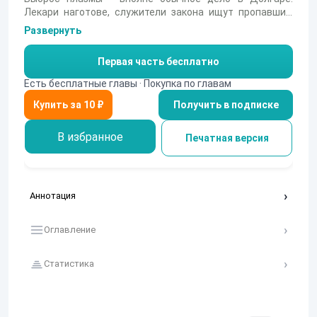
Лекари наготове, служители закона ищут пропавших,
освятители разъезжают на машинах с цистернами
Развернуть
святой воды. Все как обычно. Обычное дело и потеря
памяти у пострадавших. Вот только Элисса не просто
Первая часть бесплатно
потеряла память- она неведомым образом
переместилась в Долгар из другого мира. Но она не
Есть бесплатные главы · Покупка по главам
унывает - дел тут еще много, а для хорошего детектива
Получить в подписке
работа найдется всегда.
В избранное
Печатная версия
Аннотация
Оглавление
Статистика