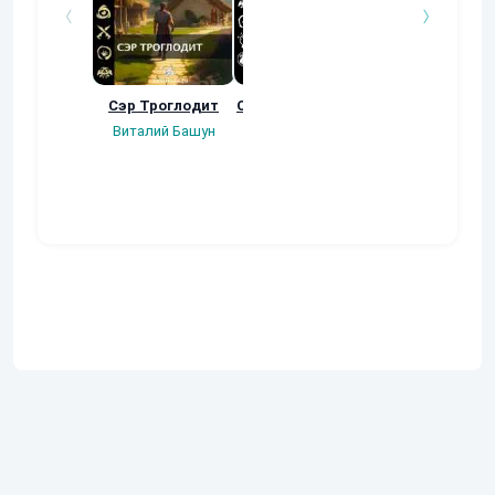
Сэр Троглодит
Осколки прошлого
Неучтенный 3
Угроза клану
Виталий Башун
Екатерина
(Альтернативн
Ермачкова (Фиби)
продолжение
Константин
Муравьев