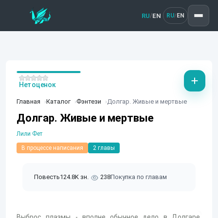
RU
EN
/
RU
EN
/
Нет оценок
Главная
Каталог
Фэнтези
Долгар. Живые и мертвые
Долгар. Живые и мертвые
Лили Фет
В процессе написания
2 главы
Повесть
124.8K зн.
238
Покупка по главам
Выброс плазмы - вполне обычное дело в Долгаре.