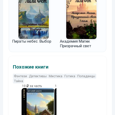
Пираты небес. Выбор
Академия Магии.
Призрачный свет
Похожие книги
Фэнтези
Детективы
Мистика
Готика
Попаданцы
Тайна
10
за часть
10
за часть
10
за часть