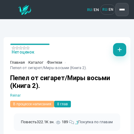
RU
EN
/
RU
EN
/
Нет оценок
Главная
Каталог
Фэнтези
Пепел от сигарет/Миры восьми (Книга 2).
Пепел от сигарет/Миры восьми
(Книга 2).
Reinar
В процессе написания
8 глав
Повесть
322.1K зн.
189
Покупка по главам
1