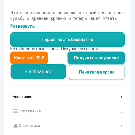
Это повествование о человеке, который связал свою
судьбу с древней кровью и теперь ищет ответы на
вопросы. Он хочет знать, почему время повернулось
Развернуть
вспять и три года войны исчезли без следа. Почему сам
мир, незаметно, но изменился стал другим.... А самое
Первая часть бесплатно
главное, кто такие Бог и Дьявол!
Есть бесплатные главы · Покупка по главам
Получить в подписке
В избранное
Печатная версия
Аннотация
Оглавление
Статистика