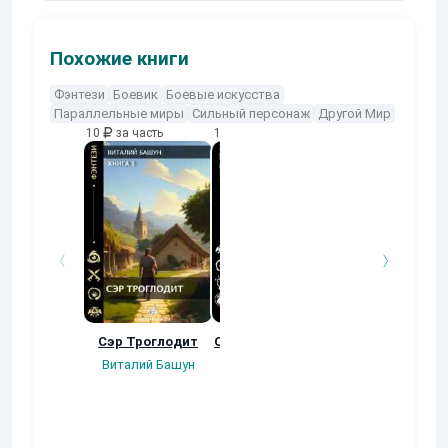
Похожие книги
Фэнтези
Боевик
Боевые искусства
Параллельные миры
Сильный персонаж
Другой Мир
10
за часть
10
за часть
10
за часть
Сэр Троглодит
Осколки прошлого
Неучтенный 3
Угроза клану
Виталий Башун
Екатерина
(Альтернативн
Ермачкова (Фиби)
продолжение
Константин
Муравьев