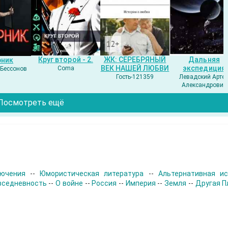
Круг второй - 2.
ЖК: СЕРЕБРЯНЫЙ
Дальняя
рник
ВЕК НАШЕЙ ЛЮБВИ
экспедиция
Coma
Бессонов
Гость-121359
Левадский Арте
Александрович
Посмотреть ещё
лючения
--
Юмористическая литература
--
Альтернативная ис
вседневность
--
О войне
--
Россия
--
Империя
--
Земля
--
Другая П