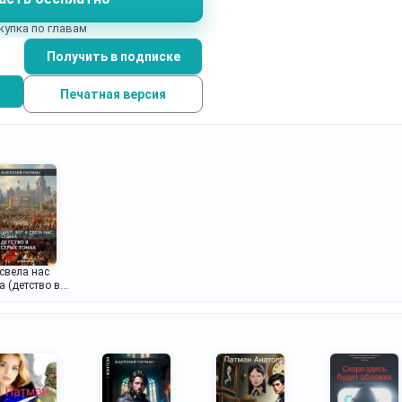
купка по главам
Получить в подписке
Печатная версия
 свела нас
а (детство в
тонах)...