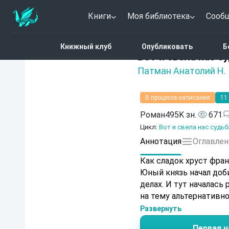
Книги
Моя библиотека
Сооб
Главная
Каталог
Фант
Книжный клуб
Опубликовать
Б
5 (1)
Вот и свела нас суд
Патман Анатолий Н.
В процессе написания
11
Роман
495K зн.
671
Цикл:
Вот и свела нас судьб
Аннотация
Оглавлен
Как сладок хруст фран
Юный князь начал доби
делах. И тут началась русско-турецкая 
на тему альтернативно
Развернуть
Первая ч