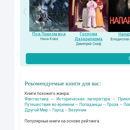
Под Прахом вод
Госпожа
Напа
Даздраперма
Нина Кова
Владислав 
Деметрий Скиф
Рекомендуемые книги для вас:
Книги похожего жанра:
Фантастика
--
Историческая литература
--
Прик
Путешествие во времени
--
Попаданцы
--
Проза
--
По
Другой Мир
--
Город
--
Везунчик
Популярные книги на основе рейтинга.