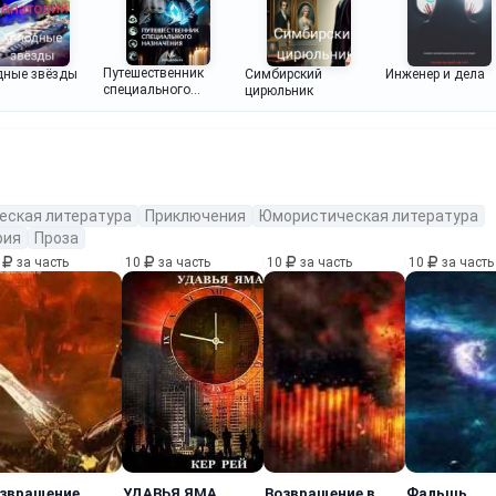
Путешественник
Инженер и дела
дные звёзды
Симбирский
специального
цирюльник
назначения.
еская литература
Приключения
Юмористическая литература
рия
Проза
0
за часть
10
за часть
10
за часть
10
за часть
звращение
УДАВЬЯ ЯМА
Возвращение в
Фальшь