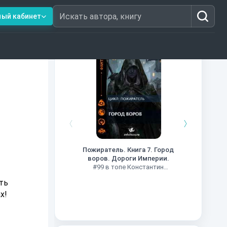
ный кабинет
Искать автора, книгу
Книги из топ-100
Кни
#34 в 
Пожиратель. Книга 7. Город
воров. Дороги Империи.
#99 в топе Константин
Муравьев
х!