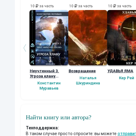
10
за часть
10
за часть
10
за часть
Неучтенный 3.
Возвращение
УДАВЬЯ ЯМА
Угроза клану
Наталья
Кер Рей
(Альтернативное
Константин
Шкуриндина
продолжение)
Муравьев
Найти книгу или автора?
Техподдержка:
В таком случае просто спросите: вы можете
отправи