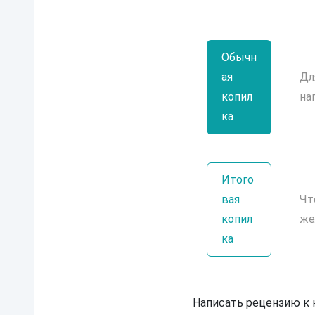
Обычн
ая
Дл
копил
на
ка
Итого
вая
Чт
копил
же
ка
Написать рецензию к