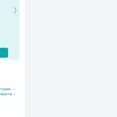
м
тория
--
ланета
--