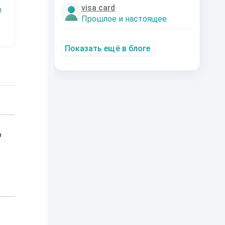
visa card
императора
Р
Наталья
Константин
Прошлое и настоящее
Шкуриндина
Муравьев
Аксюта Янсен
Показать ещё в блоге
о