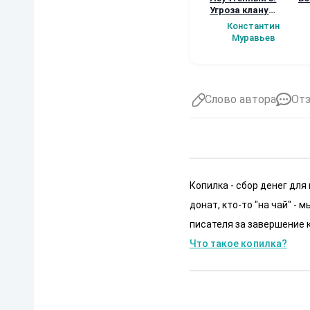
Угроза клану
(Альтернативное
Константин
продолжение)
Муравьев
Слово автора
От
Копилка - сбор денег для
донат, кто-то "на чай" -
писателя за завершение к
Что такое копилка?