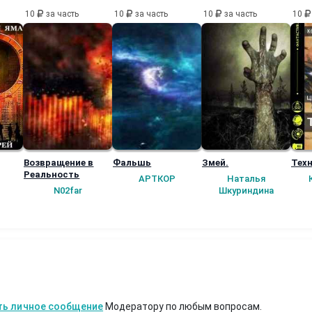
10
за часть
10
за часть
10
за часть
10
Возвращение в
Фальшь
Змей.
Техн
Реальность
АРТКОР
Наталья
N02far
Шкуриндина
ть личное сообщение
Модератору по любым вопросам.