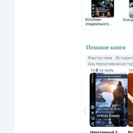
Истопник
Холо
специального
назначения
Похожие книги
Фантастика
Историч
Альтернативная исто
10
за часть
1
Неучтенный 3.
Во