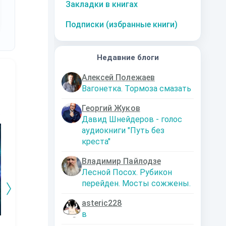
Закладки в книгах
Подписки (избранные книги)
Недавние блоги
Алексей Полежаев
Вагонетка. Тормоза смазать
Георгий Жуков
Давид Шнейдеров - голос
10
за часть
10
за часть
10
за часть
1
аудиокниги "Путь без
креста"
Владимир Пайлодзе
Лесной Посох. Рубикон
перейден. Мосты сожжены.
asteric228
в
Змей.
Технарь.
Заместитель
Эк