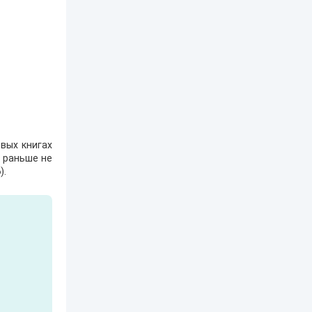
вых книгах
е раньше не
6
).
Кто я? Или как
1. Ксенолог с
2120: В гостях у
найти себя в
пересадочной
внуков
современном мире
станции
Александр Никатор
nastyaaaacha
Аксюта Янсен