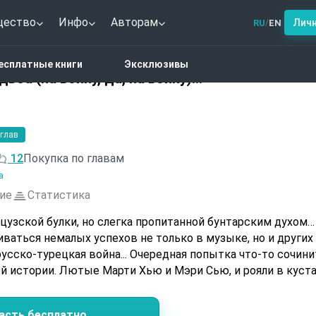
щество
Инфо
Авторам
Лич
RU
EN
/
астика
Вот и свела нас судьба (на войну, да, на войну)...
есплатные книги
Эксклюзивы
ьба (на войну, да, на войну)...
 глав
12
Покупка по главам
а
ие
Статистика
цузской булки, но слегка пропитанной бунтарским духом…
ваться немалых успехов не только в музыке, но и других
война... Очередная попытка что-то сочинить
й истории. Лютые Марти Хью и Мэри Сью, и рояли в куста
асть бесплатно