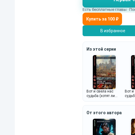
Есть бесплатные главы · По
В избранное
Из этой серии
Вот и свела нас
Вот и
судьба (хотят ли
судьб
русские войны)...
серых 
От этого автора