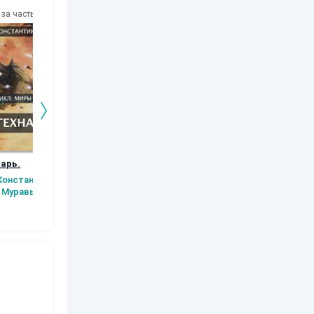
за часть
10
за часть
10
за часть
10
за часть
арь.
Заместитель
Экспедиция в Лес
Амадзин 2.
императора
Осколки было
Константин
Аксюта Янсен
могущества.
Муравьев
Аксюта Янсен
Сергей Ски