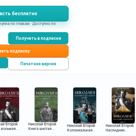
то свою версию я тоже буду корректировать. Скачивание
в.
асть бесплатно
купка по главам · Доступно по
Получить в подписке
ить подписку
Печатная версия
ай Второй.
Николай Второй.
Николай Второй.
Николай Второй.
 восьмая.
Книга шестая.
Колониальная
Наследник-
я мировая
Индустриализация
война. Книга пятая.
реформатор. Кни