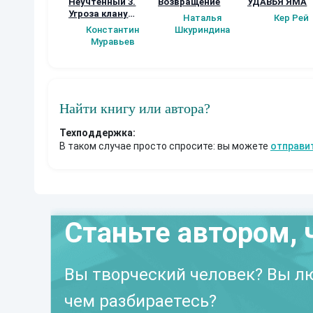
Неучтенный 3.
Возвращение
УДАВЬЯ ЯМА
Угроза клану
Наталья
Кер Рей
(Альтернативное
Константин
Шкуриндина
продолжение)
Муравьев
Найти книгу или автора?
Техподдержка:
В таком случае просто спросите: вы можете
отправи
Станьте автором, 
Вы творческий человек? Вы лю
чем разбираетесь?