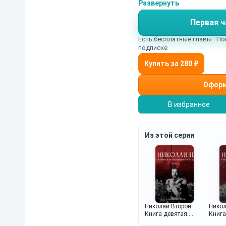
варианты, возможно ч
Развернуть
только для подписчико
Первая ч
Есть бесплатные главы · По
подписке
Оформ
В избранное
Из этой серии
Николай Второй.
Никол
Книга девятая.
Книга
Октябрьская
Перва