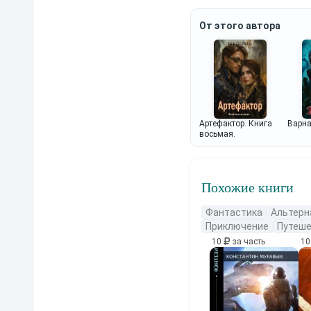
революция 1906
1894 
года.
От этого автора
Артефактор. Книга
Варна
восьмая.
Похожие книги
Фантастика
Альтерн
Приключение
Путеше
10
за часть
1