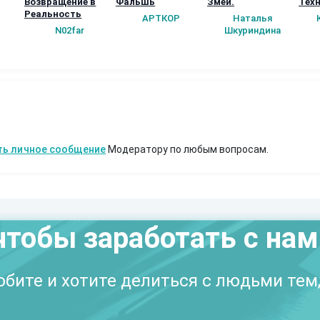
Возвращение в
Фальшь
Змей.
Техн
Реальность
АРТКОР
Наталья
N02far
Шкуриндина
ть личное сообщение
Модератору по любым вопросам.
чтобы заработать с на
бите и хотите делиться с людьми тем,