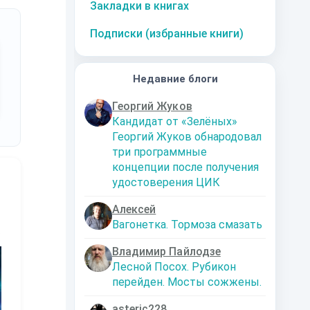
Закладки в книгах
Подписки (избранные книги)
Недавние блоги
Георгий Жуков
Кандидат от «Зелёных»
Георгий Жуков обнародовал
три программные
концепции после получения
удостоверения ЦИК
Алексей
Вагонетка. Тормоза смазать
10
за часть
10
за часть
10
за часть
1
Владимир Пайлодзе
Лесной Посох. Рубикон
перейден. Мосты сожжены.
asteric228