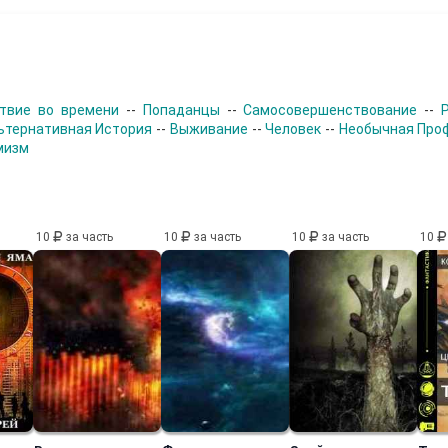
твие во времени
--
Попаданцы
--
Самосовершенствование
--
ьтернативная История
--
Выживание
--
Человек
--
Необычная Про
мизм
10
за часть
10
за часть
10
за часть
10