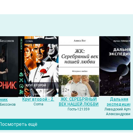
Круг второй - 2.
ЖК: СЕРЕБРЯНЫЙ
Дальняя
рник
ВЕК НАШЕЙ ЛЮБВИ
экспедиция
Coma
Бессонов
Гость-121359
Левадский Арте
Александрович
Посмотреть ещё