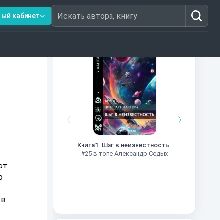
ный кабинет
Искать автора, книгу
Книги из топ-100
.
Далёкие
Импе
Книга1. Шаг в неизвестность.
#27 в 
#25 в топе Александр Седых
от
о
 в