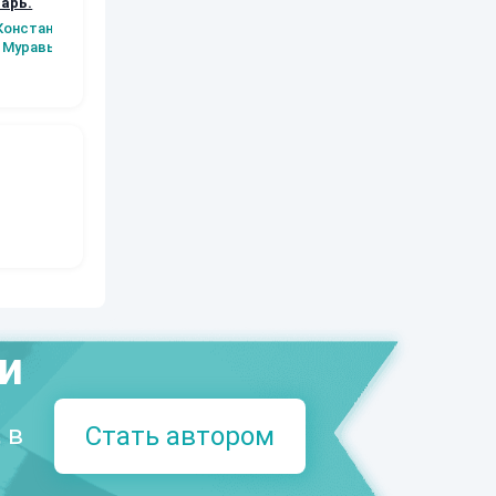
арь.
Заместитель
Экспедиция в Лес
Амадзин 2.
императора
Осколки было
Константин
Аксюта Янсен
могущества.
Муравьев
Аксюта Янсен
Сергей Ски
ми
 в
Стать автором