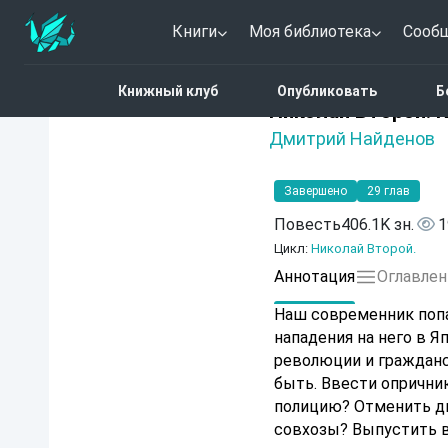
Книги
Моя библиотека
Сооб
Главная
Каталог
Фант
Книжный клуб
Опубликовать
Б
5 (3)
Николай Второй. К
Дмитрий Найденов
Завершено
29 глав
Повесть
406.1K зн.
1
Цикл:
Николай Второй.
Аннотация
Оглавлен
Наш современник попа
нападения на него в Я
революции и гражданс
быть. Ввести опрични
полицию? Отменить дв
совхозы? Выпустить в