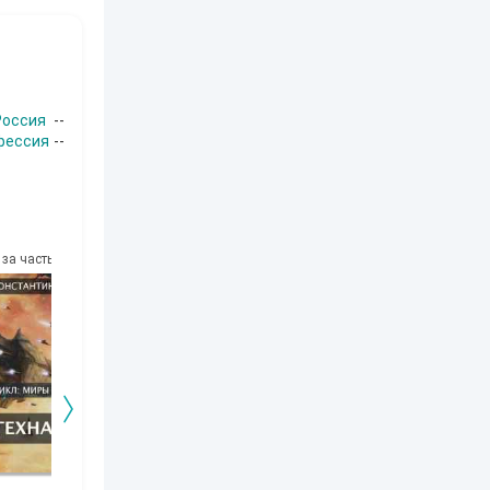
Россия
--
фессия
--
за часть
10
за часть
10
за часть
10
за часть