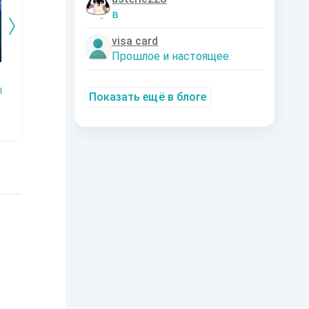
в
visa card
Прошлое и настоящее
Змей.
Технарь.
Заместитель
Эк
императора
Р
Наталья
Константин
Показать ещё в блоге
Шкуриндина
Муравьев
Аксюта Янсен