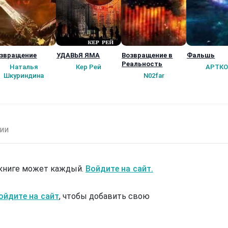
звращение
УДАВЬЯ ЯМА
Возвращение в
Фальшь
Реальность
Наталья
Кер Рей
АРТКО
Шкуриндина
N02far
ии
 книге может каждый.
Войдите на сайт.
ойдите на сайт
, чтобы добавить свою