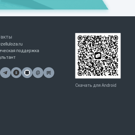
такты
zelluloza.ru
ическая поддержка
ультант
@
Почта
Скачать для Android