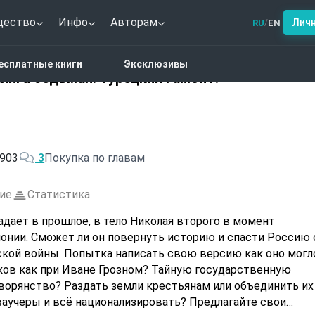
щество
Инфо
Авторам
Лич
RU
EN
/
астика
Николай Второй. Книга седьмая. Турецкий гамбит
есплатные книги
Эксклюзивы
нига седьмая. Турецкий гамбит.
903
3
Покупка по главам
ие
Статистика
дает в прошлое, в тело Николая второго в момент
понии. Сможет ли он повернуть историю и спасти Россию 
кой войны. Попытка написать свою версию как оно могл
ков как при Иване Грозном? Тайную государственную
орянство? Раздать земли крестьянам или объединить их
аучеры и всё национализировать? Предлагайте свои