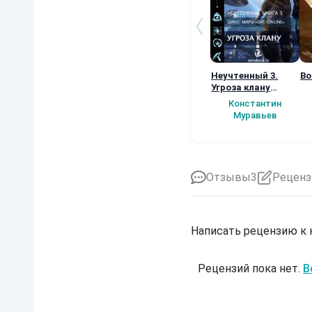
Неучтенный 3.
Во
Угроза клану
(Альтернативное
Константин
продолжение)
Муравьев
Отзывы
3
Реценз
Написать рецензию к
Рецензий пока нет.
В