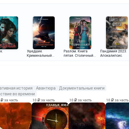
год.
страны.
четвёртая.
Разлом. Книга
Пандемия 2023.
к.
Ушедшие.
пятая. Столичный
Апокалипсис.
Криминальный
мажор.
клан. Книга пятая.
ативная история
Авантюра
Документальные книги
ствие во времени
0
за часть
10
за часть
10
за часть
10
за часть