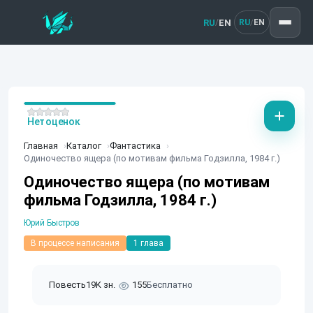
RU
EN
/
RU
EN
/
Нет оценок
Главная
Каталог
Фантастика
Одиночество ящера (по мотивам фильма Годзилла, 1984 г.)
Одиночество ящера (по мотивам
фильма Годзилла, 1984 г.)
Юрий Быстров
В процессе написания
1 глава
Повесть
19K зн.
155
Бесплатно