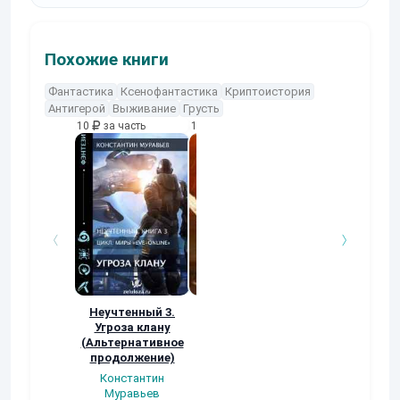
Похожие книги
Фантастика
Ксенофантастика
Криптоистория
Антигерой
Выживание
Грусть
10
за часть
10
за часть
10
за часть
Неучтенный 3.
Возвращение
УДАВЬЯ ЯМА
Угроза клану
Наталья
Кер Рей
(Альтернативное
Шкуриндина
продолжение)
Константин
Муравьев