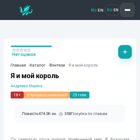
RU
EN
/
RU
EN
/
Нет оценок
Главная
Каталог
Фэнтези
Я и мой король
Я и мой король
Андреева Марина
18+
В процессе написания
25 глав
Повесть
474.5K зн.
358
Покупка по главам
Со смертью отца рухнул привычный мир. В будущем