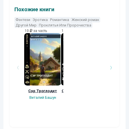
Похожие книги
Фэнтези
Эротика
Романтика
Женский роман
Другой Мир
Проклятья Или Пророчества
10
за часть
10
за часть
10
за часть
Сэр Троглодит
Осколки прошлого
Неучтенный 3
Угроза клану
Виталий Башун
Екатерина
(Альтернативн
Ермачкова (Фиби)
продолжение
Константин
Муравьев