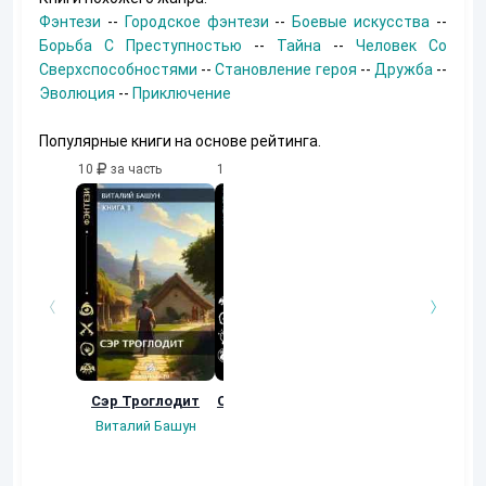
Фэнтези
--
Городское фэнтези
--
Боевые искусства
--
Борьба С Преступностью
--
Тайна
--
Человек Со
Сверхспособностями
--
Становление героя
--
Дружба
--
Эволюция
--
Приключение
Популярные книги на основе рейтинга.
10
за часть
10
за часть
10
за часть
Сэр Троглодит
Осколки прошлого
Неучтенный 3.
Угроза клану
Виталий Башун
Екатерина
(Альтернативное
Ермачкова (Фиби)
продолжение)
Константин