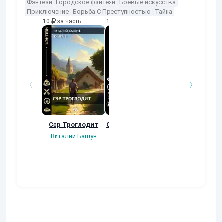
Фэнтези
Городское фэнтези
Боевые искусства
Приключение
Борьба С Преступностью
Тайна
10
за часть
10
за часть
10
за часть
Сэр Троглодит
Осколки прошлого
Неучтенный 3
Угроза клану
Виталий Башун
Екатерина
(Альтернативн
Ермачкова (Фиби)
продолжение
Константин
Муравьев