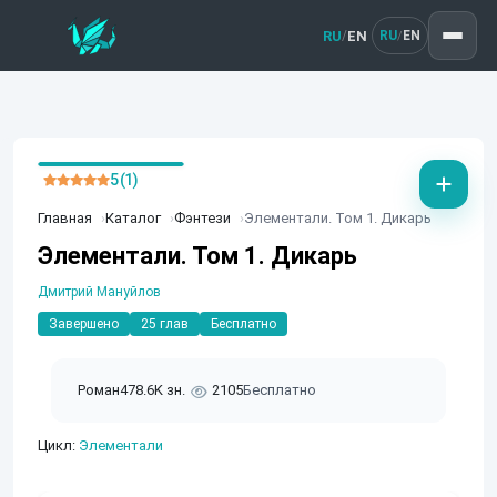
RU
EN
/
RU
EN
/
5 (1)
Главная
Каталог
Фэнтези
Элементали. Том 1. Дикарь
Элементали. Том 1. Дикарь
Дмитрий Мануйлов
Завершено
25 глав
Бесплатно
Роман
478.6K зн.
2105
Бесплатно
Цикл:
Элементали