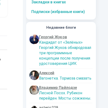
Закладки в книгах
Ап
р Зак
Чернобровкин
Эдуард
Чернобровкин
Зв
Велипольский
Ск
Подписки (избранные книги)
Недавние блоги
Георгий Жуков
Кандидат от «Зелёных»
Георгий Жуков обнародовал
три программные
концепции после получения
о
удостоверения ЦИК
Алексей
Вагонетка. Тормоза смазать
Владимир Пайлодзе
Лесной Посох. Рубикон
перейден. Мосты сожжены.
asteric228