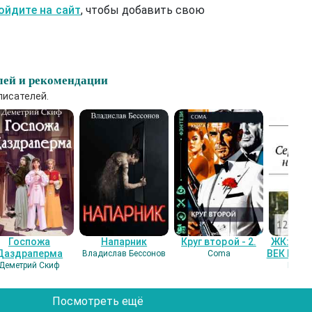
ойдите на сайт
, чтобы добавить свою
лей и рекомендации
писателей.
Госпожа
Напарник
Круг второй - 2.
ЖК: СЕ
Даздраперма
ВЕК НАШ
Владислав Бессонов
Coma
Деметрий Скиф
Гость
Посмотреть ещё