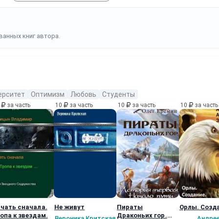
ванных книг автора.
ерситет
Оптимизм
Любовь
Студенты
0
за часть
10
за часть
10
за часть
10
за часть
чать сначала.
Не живут
Пираты
Орлы. Созд
опа к звездам.
Драконьих гор.
Вероника Критская
Андре