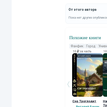
От этого автора
Пока нет других опублико
Похожие книги
Фанфик
Город
Унив
10
за часть
1
Сэр Троглодит
На
Тр
Виталий Башун