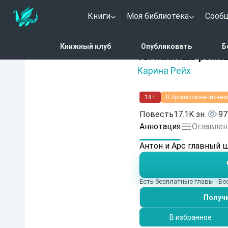
Книги
Моя библиотека
Сооб
Главная
Каталог
Фан
Книжный клуб
Опубликовать
Б
Нет оценок
Ты пахнешь рома
Карина Рейх
18+
В процессе написани
Повесть
17.1K зн.
97
Аннотация
Оглавлен
Антон и Арс главный ш
Есть бесплатные главы · Б
Получи
В избранное