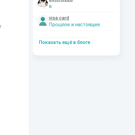
в
visa card
Прошлое и настоящее
т
Показать ещё в блоге