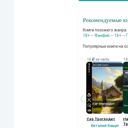
Рекомендуемые кн
Книги похожего жанра:
18+
--
Фанфик
--
16+
--
Популярные книги на о
10
за часть
1
Сэр Троглодит
На
Тр
Виталий Башун