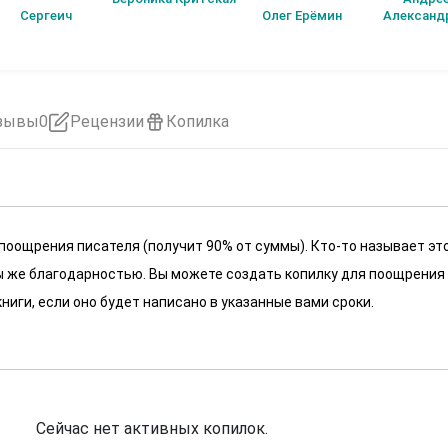
История первая.
Сергеич
Олег Ерёмин
Александ
Начало пути.
зывы
0
Рецензии
Копилка
 поощрения писателя (получит 90% от суммы). Кто-то называет эт
 мы же благодарностью. Вы можете создать копилку для поощрения
ниги, если оно будет написано в указанные вами сроки.
Сейчас нет активных копилок.