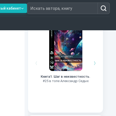
ный кабинет
Искать автора, книгу
Книги из топ-100
Далёкие
Импе
Книга1. Шаг в неизвестность.
#27 в 
#25 в топе Александр Седых