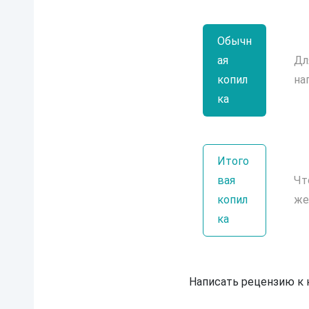
Обычн
ая
Дл
копил
на
ка
Итого
вая
Чт
копил
же
ка
Написать рецензию к