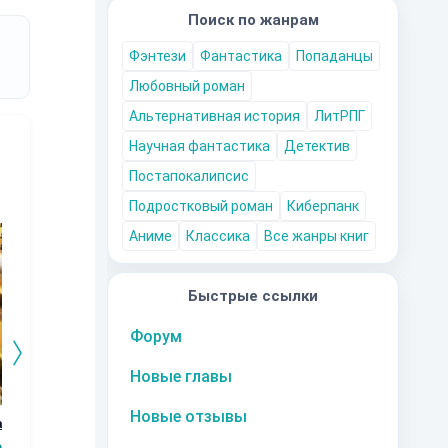
Поиск по жанрам
Фэнтези
Фантастика
Попаданцы
Любовный роман
Альтернативная история
ЛитРПГ
Научная фантастика
Детектив
Постапокалипсис
Подростковый роман
Киберпанк
10
за часть
10
за часть
10
за часть
1
Аниме
Классика
Все жанры книг
Быстрые ссылки
Форум
Новые главы
Новые отзывы
ание.
КАПЕР
Бесконечное
МОРСКИЕ ГЁЗЫ
Ре
движение к свету
Дн
ев
Александр
Александр