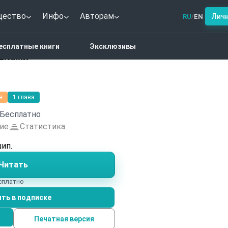
щество
Инфо
Авторам
Лич
RU
EN
/
фик
Ты пахнешь ромашками
есплатные книги
Эксклюзивы
шками
я
1 глава
Бесплатно
ие
Статистика
ип.
Читать
есплатно
ть в подписке
Печатная версия