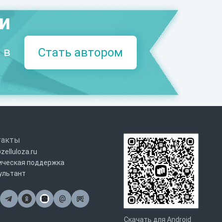
ми
 в
Стать автором
такты
zelluloza.ru
ическая поддержка
ультант
@
Почта
Скачать для Android