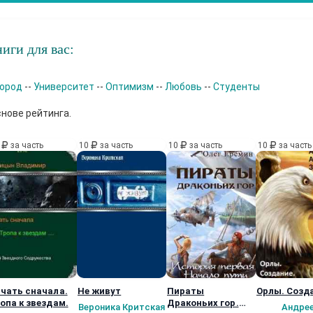
иги для вас:
Город
--
Университет
--
Оптимизм
--
Любовь
--
Студенты
снове рейтинга.
0
за часть
10
за часть
10
за часть
10
за часть
чать сначала.
Не живут
Пираты
Орлы. Созд
опа к звездам.
Драконьих гор.
Вероника Критская
Андре