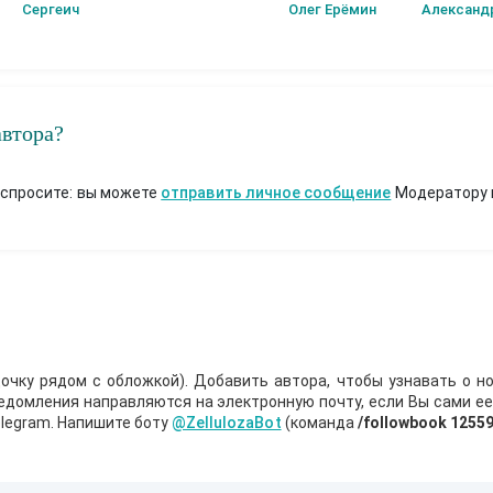
История первая.
Сергеич
Олег Ерёмин
Александ
Начало пути.
автора?
 спросите: вы можете
отправить личное сообщение
Модератору 
очку рядом с обложкой). Добавить автора, чтобы узнавать о но
ведомления направляются на электронную почту, если Вы сами е
legram. Напишите боту
@ZellulozaBot
(команда
/followbook 1255