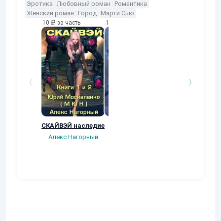
Эротика
Любовный роман
Романтика
Женский роман
Город
Марти Сью
10
за часть
10
за часть
10
за часть
СКАЙВЭЙ наследие
Ренесанс
Квест любовни
(Виват,
Алекс Нагорный
Dark_Rus(Ruslan
квартерон!)
Dark)
Михаил Бакове