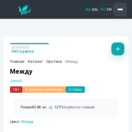
RU
EN
/
RU
EN
/
Нет оценок
Главная
Каталог
Эротика
Между
Между
JonniQ
18+
В процессе написания
3 главы
Роман
83.8K зн.
127
Покупка по главам
Цикл:
Между