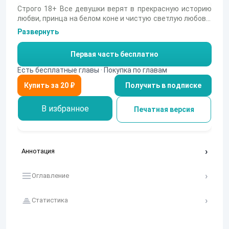
Строго 18+ Все девушки верят в прекрасную историю
любви, принца на белом коне и чистую светлую любовь.
А если однажды, судьба сделает такой подарок? Мия
Развернуть
чувствует себя героиней голливудского романа.
События ее жизни настолько стремительно
Первая часть бесплатно
закручиваются вокруг неё и нового знакомого, что,
казалось бы, вот оно - чудо…. Но разве чудеса бывают?
Есть бесплатные главы · Покупка по главам
Шаг за шагом, она понимает, что дело далеко не в
Получить в подписке
везении, и даже не в ней самой. Просто судьба решает
сыграть с ней чудовищную шутку. Героям предстоит
долгая и противоречивая борьба за свои чувства,
В избранное
Печатная версия
приправленная тайнами и темными секретами…
Аннотация
Оглавление
Статистика