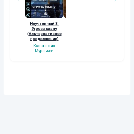
Неучтенный 3.
Возвращение
УДАВЬЯ ЯМА
Угроза клану
Наталья
Кер Рей
(Альтернативное
Шкуриндина
продолжение)
Константин
Муравьев