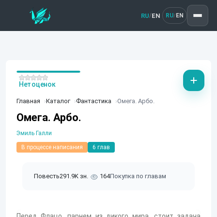
RU
EN
/
RU
EN
/
Нет оценок
Главная
Каталог
Фантастика
Омега. Арбо.
Омега. Арбо.
Эмиль Галли
В процессе написания
6 глав
Повесть
291.9K зн.
164
Покупка по главам
Перед Флацо, парнем из дикого мира, стоит задача