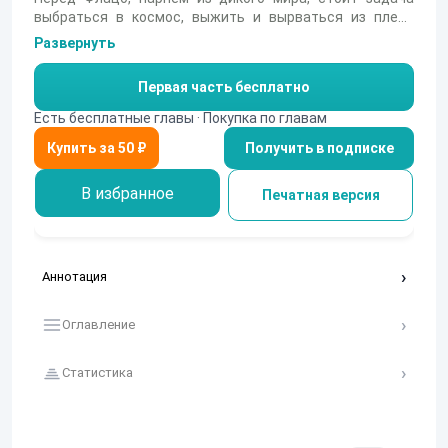
выбраться в космос, выжить и вырваться из плена
пиратов, выжить в тылу захваченных миров безумного
Развернуть
ИИ и добраться до своего симбионта. Удастся ли ему
пройти этот путь и не потерять никого из близких?
Первая часть бесплатно
Есть бесплатные главы · Покупка по главам
Получить в подписке
В избранное
Печатная версия
Аннотация
Оглавление
Статистика