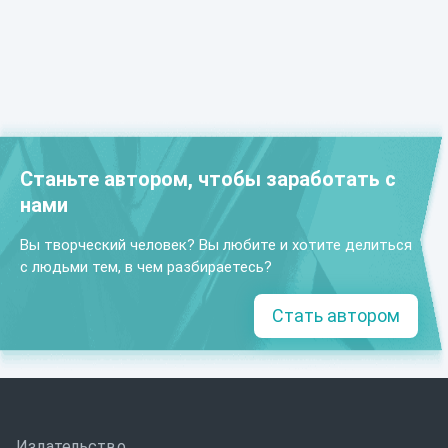
Станьте автором, чтобы заработать с
нами
Вы творческий человек? Вы любите и хотите делиться
с людьми тем, в чем разбираетесь?
Стать автором
Издательство