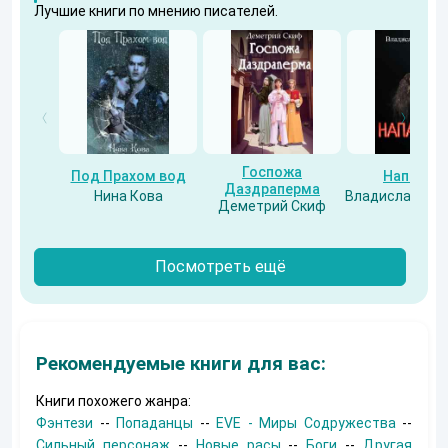
Лучшие книги по мнению писателей.
Госпожа
Под Прахом вод
Напарни
Даздраперма
Нина Кова
Владислав Бес
Деметрий Скиф
Посмотреть ещё
Рекомендуемые книги для вас:
Книги похожего жанра:
Фэнтези
--
Попаданцы
--
EVE - Миры Содружества
--
Сильный персонаж
--
Новые расы
--
Боги
--
Другая