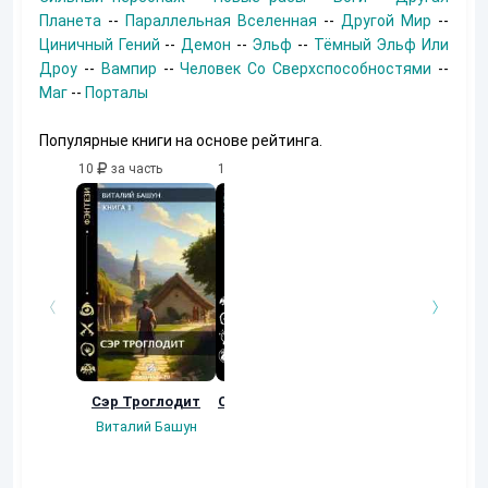
Планета
--
Параллельная Вселенная
--
Другой Мир
--
Циничный Гений
--
Демон
--
Эльф
--
Тёмный Эльф Или
Дроу
--
Вампир
--
Человек Со Сверхспособностями
--
Маг
--
Порталы
Популярные книги на основе рейтинга.
10
за часть
10
за часть
10
за часть
Сэр Троглодит
Осколки прошлого
Неучтенный 3.
Угроза клану
Виталий Башун
Екатерина
(Альтернативное
Ермачкова (Фиби)
продолжение)
Константин