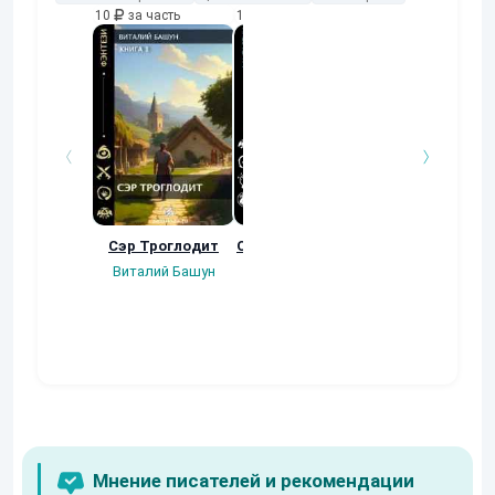
10
за часть
10
за часть
10
за часть
Сэр Троглодит
Осколки прошлого
Неучтенный 3
Угроза клану
Виталий Башун
Екатерина
(Альтернативн
Ермачкова (Фиби)
продолжение
Константин
Муравьев
Мнение писателей и рекомендации