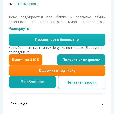
Цикл:
Пожиратель.
Лекс подбирается все ближе к разгадке тайны
странного и непонятного мира, населенного
Пожирателями сущности. Мира, где он лишь один их
Развернуть
многих. Мира, где вокруг него начал стягиваться
слишком сложный клубок событий и интриг, чтобы это
Первая часть бесплатно
оказалось лишь простой случайностью. И ответы на
этот вопрос наш герой надеется найти в загадочном
Есть бесплатные главы · Покупка по главам · Доступно
Храме. Месте, где раакшасцы проводят на
по подписке
доставшихся им от неизвестных предтеч технологиях
Получить в подписке
непонятные эксперименты по скрещиванию
способностей Творцов, Пожирателей и Стирателей. И с
первыми из таких людей, кто сумел выжить и сбежать
Оформить подписку
из застенков лабораторий змееголовых, Лекс уже
повстречался на своем пути.
В избранное
Печатная версия
Аннотация