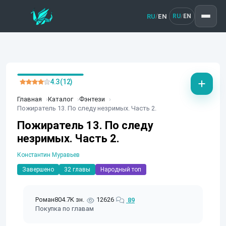
RU
EN
/
RU
EN
/
4.3 (12)
Главная
Каталог
Фэнтези
Пожиратель 13. По следу незримых. Часть 2.
Пожиратель 13. По следу
незримых. Часть 2.
Константин Муравьев
Завершено
32 главы
Народный топ
Роман
804.7K зн.
12626
89
Покупка по главам