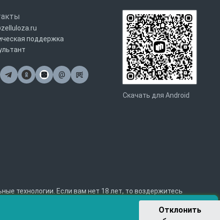
такты
zelluloza.ru
ическая поддержка
ультант
@
Почта
Скачать для Android
е технологии. Если вам нет 18 лет, то воздержитесь
Отклонить 