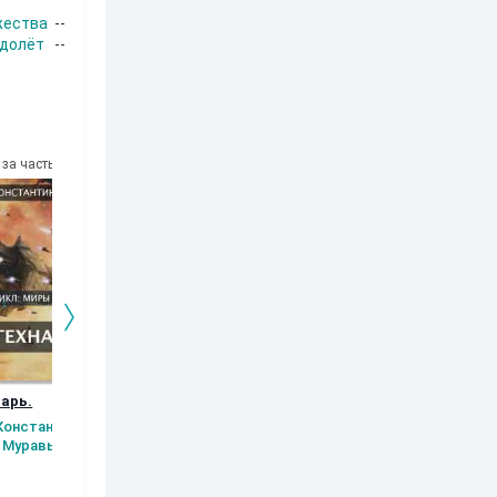
жества
--
долёт
--
за часть
10
за часть
10
за часть
10
за часть
арь.
Заместитель
Экспедиция в Лес
Амадзин 2.
императора
Осколки было
Константин
Аксюта Янсен
могущества.
Муравьев
Аксюта Янсен
Сергей Ски