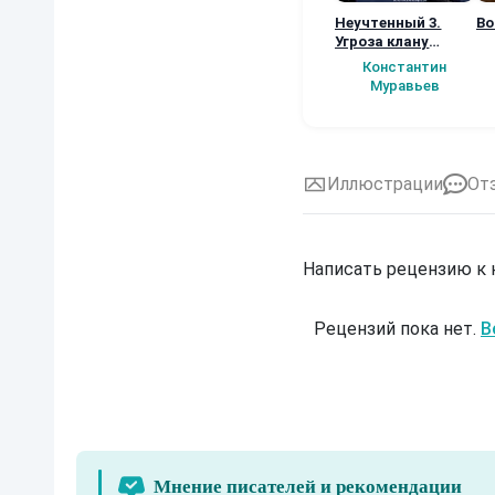
Неучтенный 3.
Во
Угроза клану
(Альтернативное
Константин
продолжение)
Муравьев
Иллюстрации
От
Написать рецензию к
Рецензий пока нет.
В
Мнение писателей и рекомендации