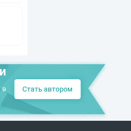
ми
 в
Стать автором