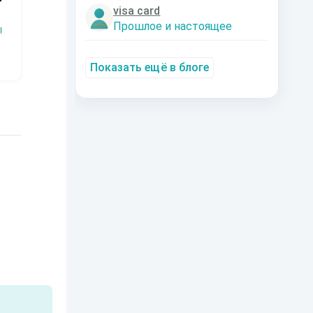
visa card
Змей.
Технарь.
Заместитель
Эк
Прошлое и настоящее
императора
Р
Наталья
Константин
Шкуриндина
Муравьев
Аксюта Янсен
Показать ещё в блоге