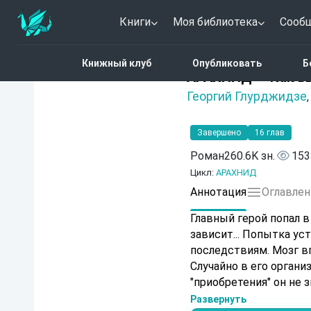
Книги
Моя библиотека
Сооб
Главная
Каталог
Фант
Книжный клуб
Опубликовать
Б
3.8 (4)
АРАХНИД — Как в
Георгий Глурджидзе
Завершено
16 глав
Роман
260.6K зн.
153
Цикл:
АРАХНИД
Аннотация
Оглавлен
Главный герой попал в
зависит... Попытка у
последствиям. Мозг впитал в себя н
Случайно в его организ
"приобретения" он не 
Развернуть