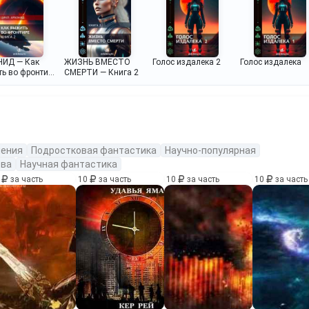
НИД — Как
ЖИЗНЬ ВМЕСТО
Голос издалека 2
Голос издалека
ь во фронтире
СМЕРТИ — Книга 2
ения
Подростковая фантастика
Научно-популярная
тва
Научная фантастика
0
за часть
10
за часть
10
за часть
10
за часть