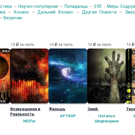
стика
--
Научно-популярная
--
Попаданцы
--
EVE - Миры Содру
ика
--
Космос
--
Дальний Космос
--
Другая Планета
--
Звез
--
Везунчик
10
за часть
10
за часть
10
за часть
10
Возвращение в
Фальшь
Змей.
Техн
Реальность
АРТКОР
Наталья
N02far
Шкуриндина