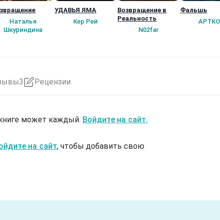
звращение
УДАВЬЯ ЯМА
Возвращение в
Фальшь
Реальность
Наталья
Кер Рей
АРТКО
Шкуриндина
N02far
зывы
3
Рецензии
 книге может каждый.
Войдите на сайт.
ойдите на сайт
, чтобы добавить свою