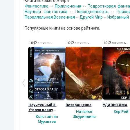
Книги похожего жанра:
Фантастика
--
Приключения
--
Подростковая фанта
Научная фантастика
--
Повседневность
--
Псион
Параллельная Вселенная
--
Другой Мир
--
Избранный
Популярные книги на основе рейтинга.
10
за часть
10
за часть
10
за часть
Неучтенный 3.
Возвращение
УДАВЬЯ ЯМА
Угроза клану
Наталья
Кер Рей
(Альтернативное
Константин
Шкуриндина
продолжение)
Муравьев