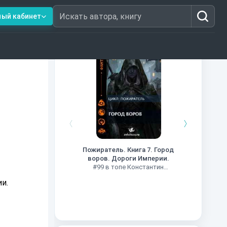
ный кабинет
Искать автора, книгу
Книги из топ-100
Кни
#34 в 
Пожиратель. Книга 7. Город
воров. Дороги Империи.
#99 в топе Константин
Муравьев