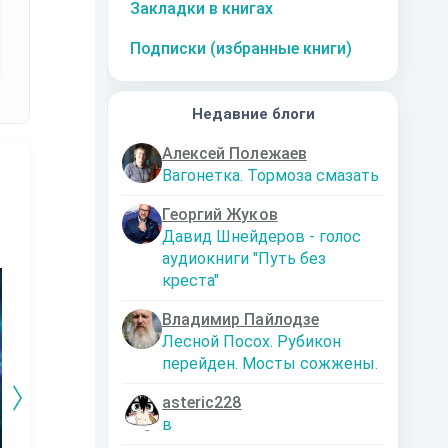
Закладки в книгах
Подписки (избранные книги)
Недавние блоги
Алексей Полежаев
Вагонетка. Тормоза смазать
Георгий Жуков
Давид Шнейдеров - голос
аудиокниги "Путь без
10
за часть
10
за часть
10
за часть
1
креста"
Владимир Пайлодзе
Лесной Посох. Рубикон
перейден. Мосты сожжены.
asteric228
в