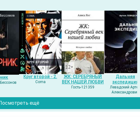
Круг второй - 2.
ЖК: СЕРЕБРЯНЫЙ
Дальняя
рник
ВЕК НАШЕЙ ЛЮБВИ
экспедиция
Coma
Бессонов
Гость-121359
Левадский Арте
Александрович
Посмотреть ещё