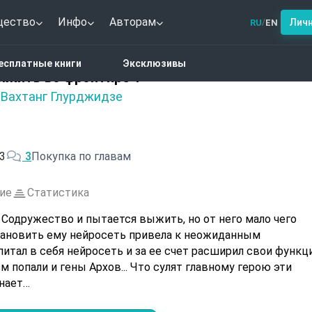
щество
Инфо
Авторам
Лич
RU
EN
/
астика
АРАХНИД — Как выжить во фронтире 1
есплатные книги
Эксклюзивы
ыжить во фронтире 1
Вахтанг Глурджидзе
,
3
3
Покупка по главам
ие
Статистика
 Содружество и пытается выжить, но от него мало чего
становить ему нейросеть привела к неожиданным
ейросеть и за ее счет расширил свои функции.
м попали и гены Архов... Что сулят главному герою эти
знает…