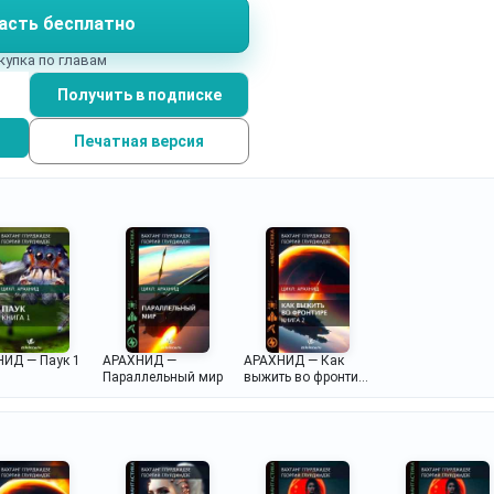
асть бесплатно
купка по главам
Получить в подписке
Печатная версия
ИД — Паук 1
АРАХНИД —
АРАХНИД — Как
Параллельный мир
выжить во фронтире
2